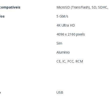
compatíveis
MicroSD (TransFlash), SD, SDHC
dos
5 Gbit/s
4K Ultra HD
4096 x 2160 pixels
Sim
Alumínio
CE, IC, FCC, RCM
o
USB