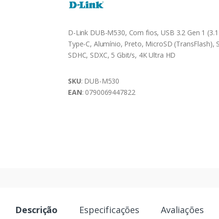
D-Link DUB-M530, Com fios, USB 3.2 Gen 1 (3.1
Type-C, Alumínio, Preto, MicroSD (TransFlash), 
SDHC, SDXC, 5 Gbit/s, 4K Ultra HD
SKU
: DUB-M530
EAN
: 0790069447822
Descrição
Especificações
Avaliações