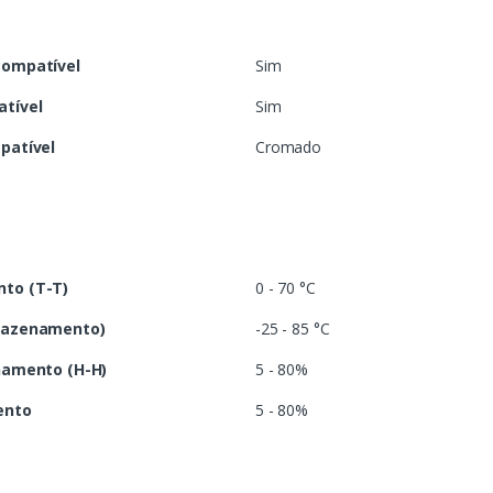
compatível
Sim
tível
Sim
patível
Cromado
to (T-T)
0 - 70 °C
mazenamento)
-25 - 85 °C
namento (H-H)
5 - 80%
ento
5 - 80%