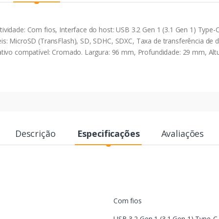
idade: Com fios, Interface do host: USB 3.2 Gen 1 (3.1 Gen 1) Type-C.
s: MicroSD (TransFlash), SD, SDHC, SDXC, Taxa de transferência de da
ativo compatível: Cromado. Largura: 96 mm, Profundidade: 29 mm, Alt
Descrição
Especificações
Avaliações
Com fios
USB 3.2 Gen 1 (3.1 Gen 1) Type-C