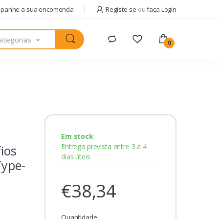
panhe a sua encomenda
Registe-se
ou
faça Login
ategorias
0
Em stock
Entrega prevista entre 3 a 4
ios
dias úteis
Type-
€38,34
Quantidade