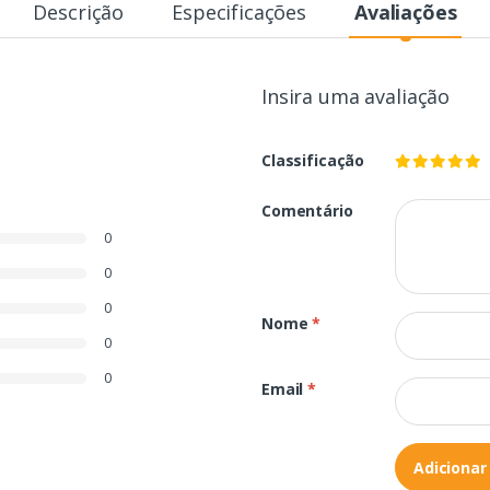
Descrição
Especificações
Avaliações
Insira uma avaliação
Classificação
Comentário
0
0
0
Nome
*
0
0
Email
*
Adicionar