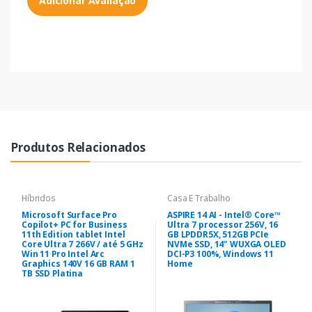
Adicionar Avaliação
Produtos Relacionados
Híbridos
Casa E Trabalho
Microsoft Surface Pro
ASPIRE 14 AI - Intel® Core™
Copilot+ PC for Business
Ultra 7 processor 256V, 16
11th Edition tablet Intel
GB LPDDR5X, 512GB PCIe
Core Ultra 7 266V / até 5 GHz
NVMe SSD, 14" WUXGA OLED
Win 11 Pro Intel Arc
DCI-P3 100%, Windows 11
Graphics 140V 16 GB RAM 1
Home
TB SSD Platina