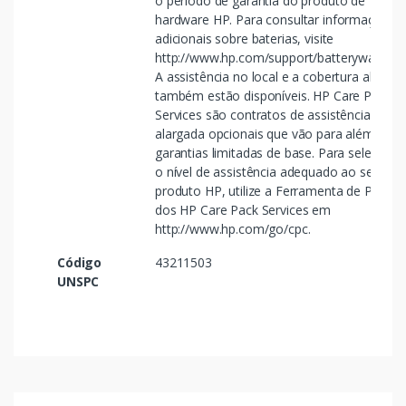
o período de garantia do produto de
hardware HP. Para consultar informações
adicionais sobre baterias, visite
http://www.hp.com/support/batterywarranty
A assistência no local e a cobertura alarga
também estão disponíveis. HP Care Pack
Services são contratos de assistência
alargada opcionais que vão para além das
garantias limitadas de base. Para seleciona
o nível de assistência adequado ao seu
produto HP, utilize a Ferramenta de Pesqui
dos HP Care Pack Services em
http://www.hp.com/go/cpc.
Código
43211503
UNSPC