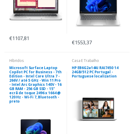
€1107,81
€1553,37
Híbridos
Casa E Trabalho
Microsoft Surface Laptop
HP EB6G2a14AI RAI7450 14
Copilot PC for Business - 7th
24GB/512 PC Portugal -
Edition - Intel Core Ultra 7 -
Portuguese localization
266V / até 5 GHz - Win 11 Pro
- Intel Arc Graphics 140V - 16
GB RAM - 256 GB SSD - 15"
ecrã de toque 2496 x 1664 @
120 Hz - Wi-Fi 7, Bluetooth -
preto