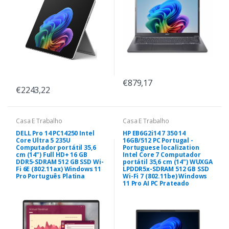
€879,17
€2243,22
Casa E Trabalho
Casa E Trabalho
DELL Pro 14 PC14250 Intel
HP EB6G2i14 7 350 14
Core Ultra 5 235U
16GB/512 PC Portugal -
Computador portátil 35,6
Portuguese localization
cm (14") Full HD+ 16 GB
Intel Core 7 Computador
DDR5-SDRAM 512 GB SSD Wi-
portátil 35,6 cm (14") WUXGA
Fi 6E (802.11ax) Windows 11
LPDDR5x-SDRAM 512 GB SSD
Pro Português Platina
Wi-Fi 7 (802.11be) Windows
11 Pro AI PC Prateado