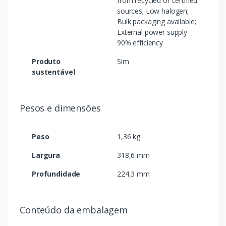
from recycled or certified
sources; Low halogen;
Bulk packaging available;
External power supply
90% efficiency
Produto
Sim
sustentável
Pesos e dimensões
Peso
1,36 kg
Largura
318,6 mm
Profundidade
224,3 mm
Conteúdo da embalagem