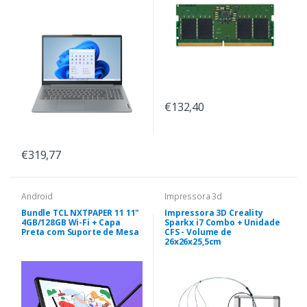
€132,40
€319,77
Android
Impressora 3d
Bundle TCL NXTPAPER 11 11"
Impressora 3D Creality
4GB/128GB Wi-Fi + Capa
Sparkx i7 Combo + Unidade
Preta com Suporte de Mesa
CFS - Volume de
26x26x25,5cm