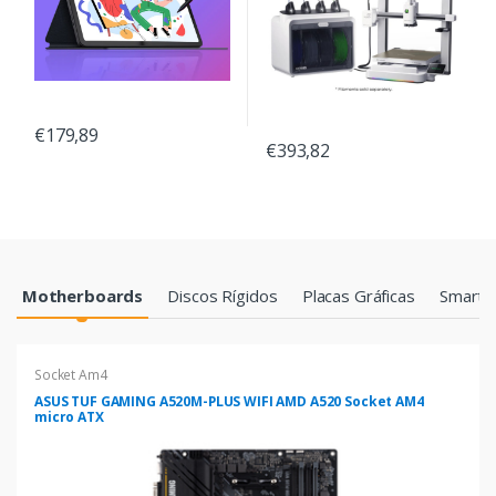
€179,89
€393,82
Products Grid
Motherboards
Discos Rígidos
Placas Gráficas
Smartp
Socket Am4
ASUS TUF GAMING A520M-PLUS WIFI AMD A520 Socket AM4
micro ATX