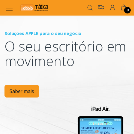
0
Soluções APPLE para o seu negócio
P
O seu escritório em
Mo
movimento
Saber mais