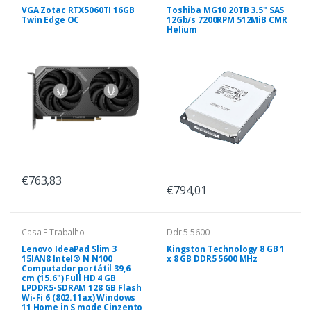
VGA Zotac RTX5060TI 16GB
Toshiba MG10 20TB 3.5" SAS
Twin Edge OC
12Gb/s 7200RPM 512MiB CMR
Helium
€763,83
€794,01
Casa E Trabalho
Ddr 5 5600
Lenovo IdeaPad Slim 3
Kingston Technology 8 GB 1
15IAN8 Intel® N N100
x 8 GB DDR5 5600 MHz
Computador portátil 39,6
cm (15.6") Full HD 4 GB
LPDDR5-SDRAM 128 GB Flash
Wi-Fi 6 (802.11ax) Windows
11 Home in S mode Cinzento