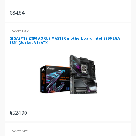
€84,64
Socket 1851
GIGABYTE Z890 AORUS MASTER motherboard Intel Z890 LGA
1851 (Socket V1) ATX
€524,90
Socket Am5