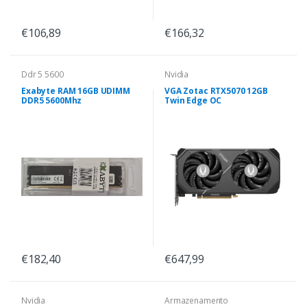
€106,89
€166,32
Ddr 5 5600
Nvidia
Exabyte RAM 16GB UDIMM
VGA Zotac RTX5070 12GB
DDR5 5600Mhz
Twin Edge OC
€182,40
€647,99
Nvidia
Armazenamento