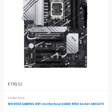
€190,52
Socket Am4
MSI B550 GAMING WIFI motherboard AMD B550 Socket AM4 ATX