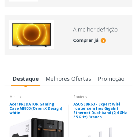
A melhor definição
Comprar já
Destaque
Melhores Ofertas
Promoção
Mini-itx
Routers
Acer PREDATOR Gaming
ASUS EBR63 – Expert WiFi
Case MI900 (Orion X Design)
router sem fios Gigabit
white
Ethernet Dual-band (2,4 GHz
/ 5 GHz) Branco