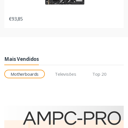
€93,85
Mais Vendidos
Motherboards
Televisões
Top 20
Etiquetas
Brother BCS-1J074102-121
etiqueta para impressão