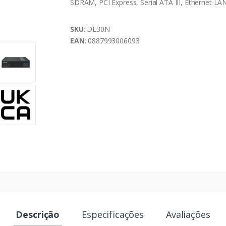
SDRAM, PCI Express, Serial ATA III, Ethernet LA
SKU
: DL30N
EAN
: 0887993006093
Descrição
Especificações
Avaliações