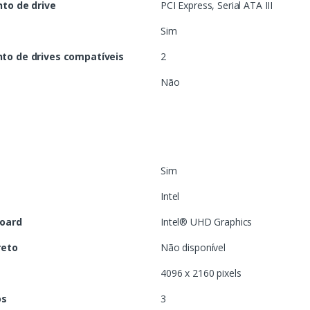
to de drive
PCI Express, Serial ATA III
Sim
o de drives compatíveis
2
Não
Sim
Intel
board
Intel® UHD Graphics
reto
Não disponível
4096 x 2160 pixels
os
3