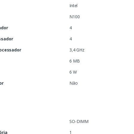
Intel
N100
ador
4
ssador
4
rocessador
3,4 GHz
6 MB
6 W
or
Não
a
SO-DIMM
ória
1