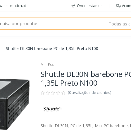
@assismatica.pt
Onde estamos
Acom
Todas as c
Shuttle DL30N barebone PC de 1,35L Preto N100
Mini Pcs
Shuttle DL30N barebone P
1,35L Preto N100
(0 avaliações de clientes)
Shuttle DL30N, PC de 1,35L, Mini PC barebone,