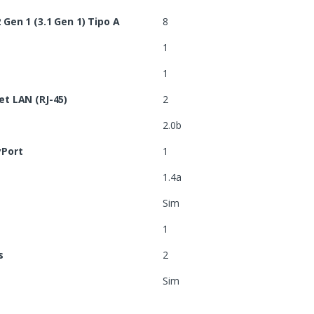
Gen 1 (3.1 Gen 1) Tipo A
8
1
1
t LAN (RJ-45)
2
2.0b
yPort
1
1.4a
Sim
1
s
2
Sim