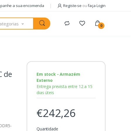
panhe a sua encomenda
Registe-se
ou
faça Login
ategorias
0
C de
Em stock - Armazém
Externo
Entrega prevista entre 12 a 15
dias úteis
€242,26
 DDR5-
Quantidade