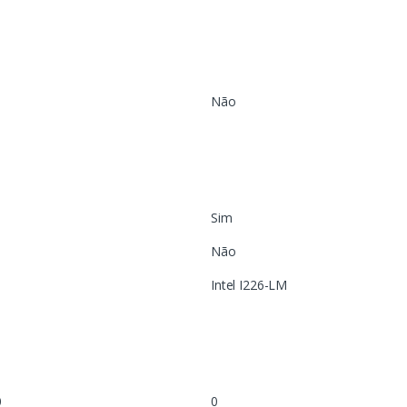
Não
Sim
Não
Intel I226-LM
0
0