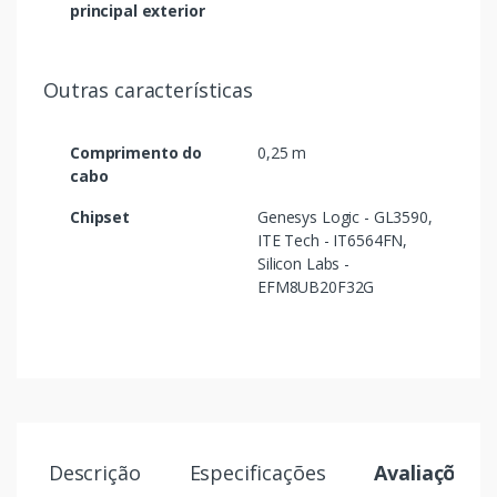
principal exterior
Outras características
Comprimento do
0,25 m
cabo
Chipset
Genesys Logic - GL3590,
ITE Tech - IT6564FN,
Silicon Labs -
EFM8UB20F32G
Descrição
Especificações
Avaliações