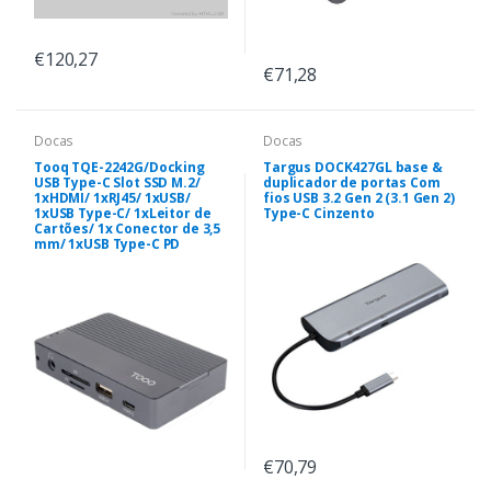
€120,27
€71,28
Docas
Docas
Tooq TQE-2242G/Docking
Targus DOCK427GL base &
USB Type-C Slot SSD M.2/
duplicador de portas Com
1xHDMI/ 1xRJ45/ 1xUSB/
fios USB 3.2 Gen 2 (3.1 Gen 2)
1xUSB Type-C/ 1xLeitor de
Type-C Cinzento
Cartões/ 1x Conector de 3,5
mm/ 1xUSB Type-C PD
€70,79