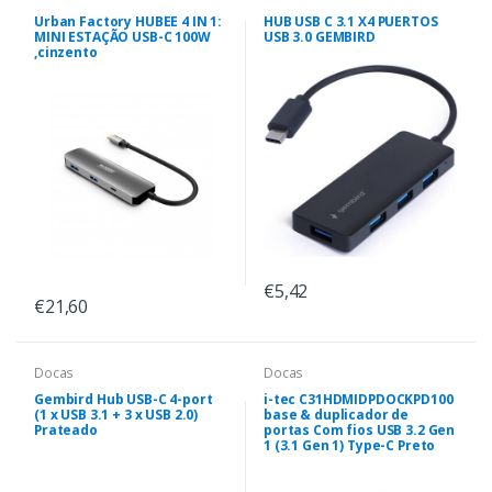
Urban Factory HUBEE 4 IN 1:
HUB USB C 3.1 X4 PUERTOS
MINI ESTAÇÃO USB-C 100W
USB 3.0 GEMBIRD
,cinzento
€5,42
€21,60
Docas
Docas
Gembird Hub USB-C 4-port
i-tec C31HDMIDPDOCKPD100
(1 x USB 3.1 + 3 x USB 2.0)
base & duplicador de
Prateado
portas Com fios USB 3.2 Gen
1 (3.1 Gen 1) Type-C Preto