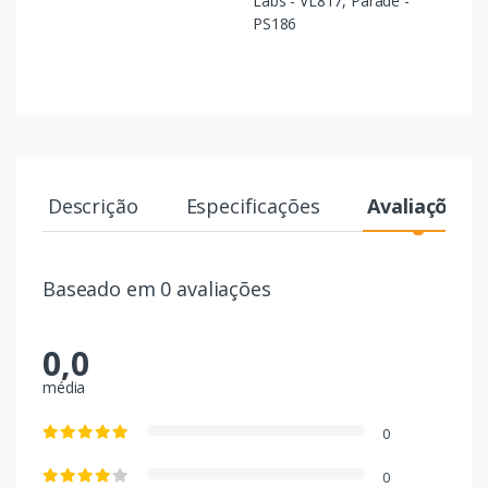
Labs - VL817, Parade -
PS186
Descrição
Especificações
Avaliações
Baseado em 0 avaliações
0,0
média
0
0