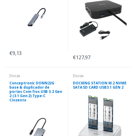
€9,13
€127,97
Docas
Docas
Conceptronic DONN22G
DOCKING STATION M.2 NVME
base & duplicador de
SATA SD CARD USB3.1 GEN 2
portas Com fios USB 3.2 Gen
2 (3.1 Gen 2) Type-C
Cinzento