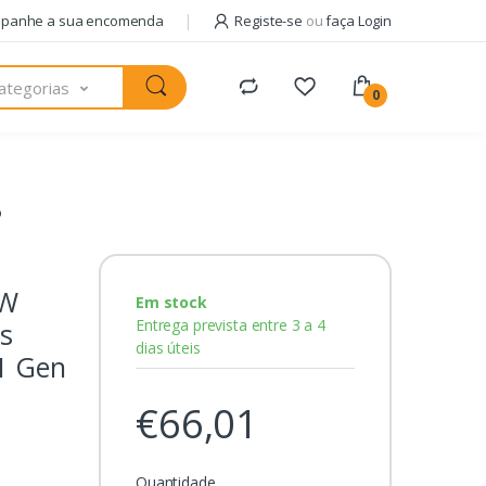
panhe a sua encomenda
Registe-se
ou
faça Login
ategorias
0
o
DW
Em stock
Entrega prevista entre 3 a 4
as
dias úteis
.1 Gen
€66,01
Quantidade