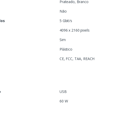
Prateado, Branco
Não
dos
5 Gbit/s
4096 x 2160 pixels
Sim
Plástico
CE, FCC, TAA, REACH
o
USB
60 W