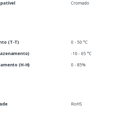
patível
Cromado
to (T-T)
0 - 50 °C
mazenamento)
-10 - 65 °C
namento (H-H)
0 - 85%
dade
RoHS