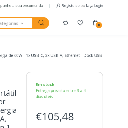
panhe a sua encomenda
Registe-se
ou
faça Login
ategorias
0
rgia de 60W - 1x USB-C, 3x USB-A, Ethernet - Dock USB
-
Em stock
Entrega prevista entre 3 a 4
tátil
dias úteis
or
ergia
€105,48
A,
en 1