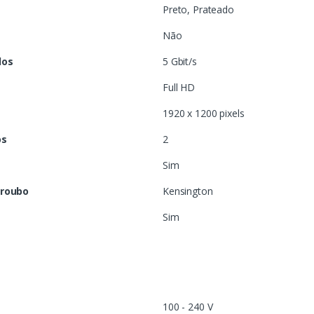
Preto, Prateado
Não
dos
5 Gbit/s
Full HD
1920 x 1200 pixels
os
2
Sim
rroubo
Kensington
Sim
100 - 240 V