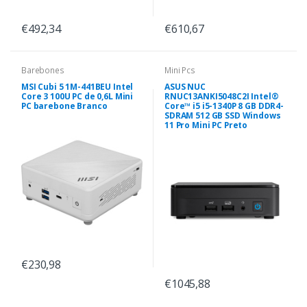
€492,34
€610,67
Barebones
Mini Pcs
MSI Cubi 5 1M-441BEU Intel
ASUS NUC
Core 3 100U PC de 0,6L Mini
RNUC13ANKI5048C2I Intel®
PC barebone Branco
Core™ i5 i5-1340P 8 GB DDR4-
SDRAM 512 GB SSD Windows
11 Pro Mini PC Preto
€230,98
€1045,88