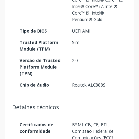
Intel® Core™ i7, Intel®
Core™ i9, Intel®
Pentium® Gold
Tipo de BIOS
UEFI AMI
Trusted Platform
Sim
Module (TPM)
Versão de Trusted
2.0
Platform Module
(TPM)
Chip de áudio
Realtek ALC888S
Detalhes técnicos
Certificados de
BSMI, CB, CE, ETL,
conformidade
Comissão Federal de
Comunicações (FCC),