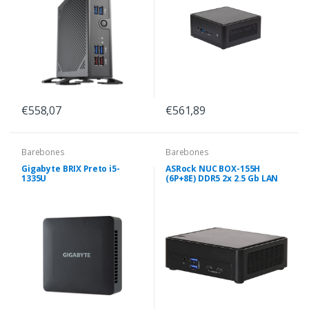
€558,07
€561,89
Barebones
Barebones
Gigabyte BRIX Preto i5-
ASRock NUC BOX-155H
1335U
(6P+8E) DDR5 2x 2.5 Gb LAN