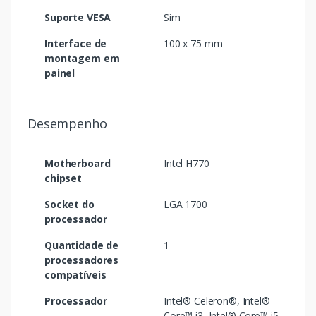
Suporte VESA
Sim
Interface de
100 x 75 mm
montagem em
painel
Desempenho
Motherboard
Intel H770
chipset
Socket do
LGA 1700
processador
Quantidade de
1
processadores
compatíveis
Processador
Intel® Celeron®, Intel®
Core™ i3, Intel® Core™ i5,