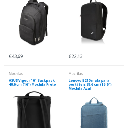
€43,69
€22,13
Mochilas
Mochilas
ASUS Vigour 16" Backpack
Lenovo B210 mala para
40,6 cm (16") Mochila Preto
portáteis 39,6 cm (15.6")
Mochila Azul