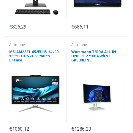
€826,29
€686,11
All-in-one
All-in-one
MSI AM222T-652EU i5-14400
Wortmann TERRA ALL-IN-
16 512 DOS 21,5" touch
ONE-PC 2710HA wh V2
Branco
GREENLINE
€1060,12
€1286,29