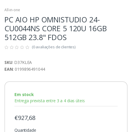
All-in-one
PC AIO HP OMNISTUDIO 24-
CU0044NS CORE 5 120U 16GB
512GB 23.8" FDOS
(0 avaliações de clientes)
SKU
: D37KLEA
EAN
: 0199896491044
Em stock
Entrega prevista entre 3 a 4 dias úteis
€927,68
Quantidade