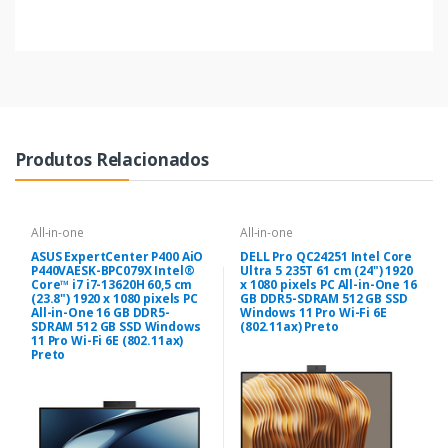
Produtos Relacionados
All-in-one
All-in-one
ASUS ExpertCenter P400 AiO
DELL Pro QC24251 Intel Core
P440VAESK-BPC079X Intel®
Ultra 5 235T 61 cm (24") 1920
Core™ i7 i7-13620H 60,5 cm
x 1080 pixels PC All-in-One 16
(23.8") 1920 x 1080 pixels PC
GB DDR5-SDRAM 512 GB SSD
All-in-One 16 GB DDR5-
Windows 11 Pro Wi-Fi 6E
SDRAM 512 GB SSD Windows
(802.11ax) Preto
11 Pro Wi-Fi 6E (802.11ax)
Preto