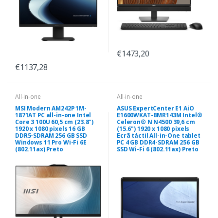
€1473,20
€1137,28
All-in-one
All-in-one
MSI Modern AM242P 1M-
ASUS ExpertCenter E1 AiO
1871AT PC all-in-one Intel
E1600WKAT-BMR143M Intel®
Core 3 100U 60,5 cm (23.8")
Celeron® N N4500 39,6 cm
1920 x 1080 pixels 16 GB
(15.6") 1920 x 1080 pixels
DDR5-SDRAM 256 GB SSD
Ecrã táctil All-in-One tablet
Windows 11 Pro Wi-Fi 6E
PC 4 GB DDR4-SDRAM 256 GB
(802.11ax) Preto
SSD Wi-Fi 6 (802.11ax) Preto