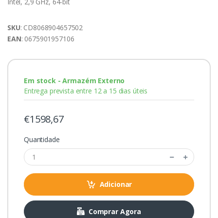
Intel, 2,9 GHz, 64-bit
SKU
: CD8068904657502
EAN
: 0675901957106
Em stock - Armazém Externo
Entrega prevista entre 12 a 15 dias úteis
€1598,67
Quantidade
Adicionar
Comprar Agora