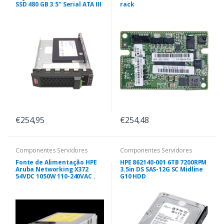
SSD 480 GB 3.5" Serial ATA III
rack
€254,95
€254,48
Componentes Servidores
Componentes Servidores
Fonte de Alimentação HPE
HPE 862140-001 6TB 7200RPM
Aruba Networking X372
3.5in DS SAS-12G SC Midline
54VDC 1050W 110-240VAC .
G10 HDD