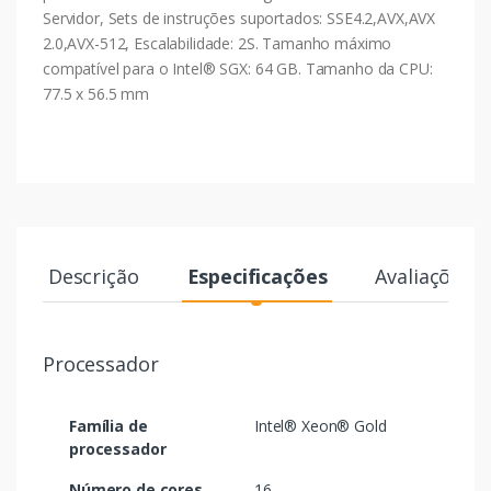
Servidor, Sets de instruções suportados: SSE4.2,AVX,AVX
2.0,AVX-512, Escalabilidade: 2S. Tamanho máximo
compatível para o Intel® SGX: 64 GB. Tamanho da CPU:
77.5 x 56.5 mm
Descrição
Especificações
Avaliações
Processador
Família de
Intel® Xeon® Gold
processador
Número de cores
16