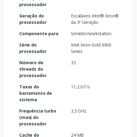
processador
Geração do
Escaláveis Intel® Xeon®
processador
da 3ª Geração
Componente para
Servidor/workstation
Série do
Intel Xeon Gold 6000
processador
Series
Número de
32
threads do
processador
Taxas do
11,2 GT/s
barramento de
sistema
Frequência turbo
3,5 GHz
(max) do
processador
Cache do
24 MB