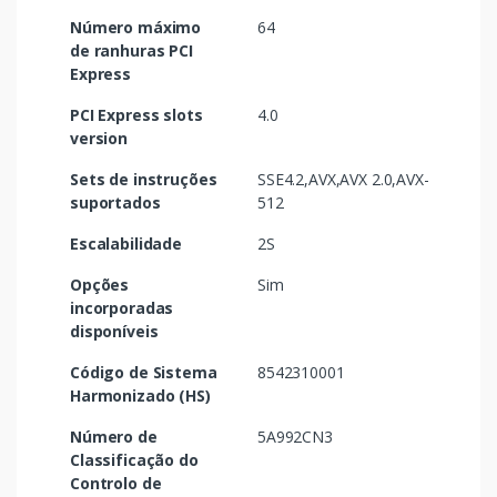
Número máximo
64
de ranhuras PCI
Express
PCI Express slots
4.0
version
Sets de instruções
SSE4.2,AVX,AVX 2.0,AVX-
suportados
512
Escalabilidade
2S
Opções
Sim
incorporadas
disponíveis
Código de Sistema
8542310001
Harmonizado (HS)
Número de
5A992CN3
Classificação do
Controlo de