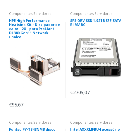
Componentes Servidores
Componentes Servidores
HPE High Performance
SPS-DRV SSD 1.92TB SFF SATA
Heatsink Kit - Dissipador de
RI MV BC
calor - 2U - para ProLiant
DL380 Gen11 Network
Choice
€2705,07
€95,67
Componentes Servidores
Componentes Servidores
Fujitsu PY-TS48NMB disco
Intel AXXRMFBU4 acessório