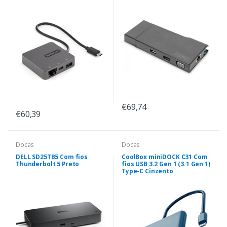
€69,74
€60,39
Docas
Docas
DELL SD25TB5 Com fios
CoolBox miniDOCK C31 Com
Thunderbolt 5 Preto
fios USB 3.2 Gen 1 (3.1 Gen 1)
Type-C Cinzento