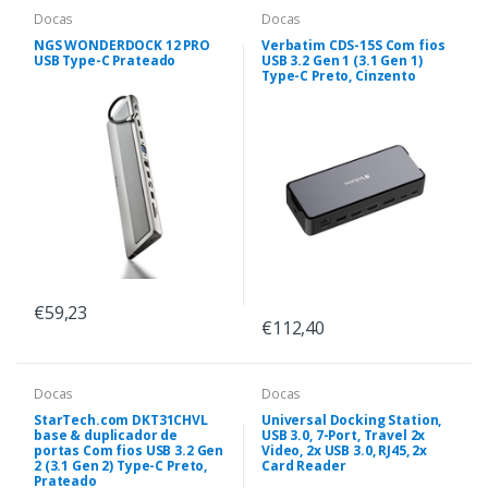
Docas
Docas
NGS WONDERDOCK 12 PRO
Verbatim CDS-15S Com fios
USB Type-C Prateado
USB 3.2 Gen 1 (3.1 Gen 1)
Type-C Preto, Cinzento
€59,23
€112,40
Docas
Docas
StarTech.com DKT31CHVL
Universal Docking Station,
base & duplicador de
USB 3.0, 7-Port, Travel 2x
portas Com fios USB 3.2 Gen
Video, 2x USB 3.0, RJ45, 2x
2 (3.1 Gen 2) Type-C Preto,
Card Reader
Prateado