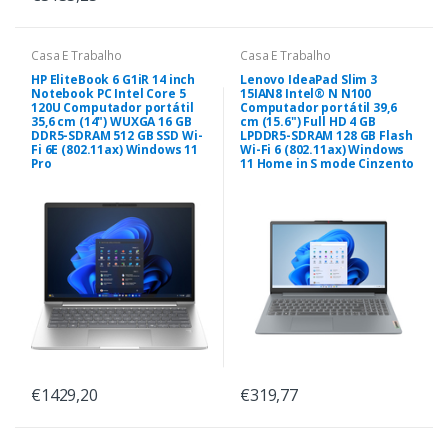
Casa E Trabalho
Casa E Trabalho
HP EliteBook 6 G1iR 14 inch
Lenovo IdeaPad Slim 3
Notebook PC Intel Core 5
15IAN8 Intel® N N100
120U Computador portátil
Computador portátil 39,6
35,6 cm (14") WUXGA 16 GB
cm (15.6") Full HD 4 GB
DDR5-SDRAM 512 GB SSD Wi-
LPDDR5-SDRAM 128 GB Flash
Fi 6E (802.11ax) Windows 11
Wi-Fi 6 (802.11ax) Windows
Pro
11 Home in S mode Cinzento
€1429,20
€319,77