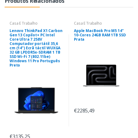
Produtos Relacionados
Casa E Trabalho
Casa E Trabalho
Lenovo ThinkPad X1 Carbon
Apple MacBook Pro M5 14"
Gen 13 Copilot+ PC Intel
10-Cores 24GB RAM 1TB SSD
Core Ultra 7 258V
Prata
Computador portátil 35,6
cm (14") Ecrã táctil WUXGA
32 GB LPDDR5x-SDRAM 1 TB
SSD Wi-Fi 7 (802.11be)
Windows 11 Pro Português
Preto
€2285,49
€3135,25