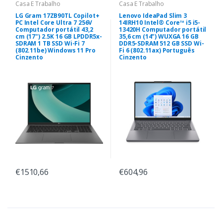
Casa E Trabalho
Casa E Trabalho
LG Gram 17ZB90TL Copilot+
Lenovo IdeaPad Slim 3
PC Intel Core Ultra 7 256V
14IRH10 Intel® Core™ i5 i5-
Computador portátil 43,2
13420H Computador portátil
cm (17") 2.5K 16 GB LPDDR5x-
35,6 cm (14") WUXGA 16 GB
SDRAM 1 TB SSD Wi-Fi 7
DDR5-SDRAM 512 GB SSD Wi-
(802.11be) Windows 11 Pro
Fi 6 (802.11ax) Português
Cinzento
Cinzento
€1510,66
€604,96