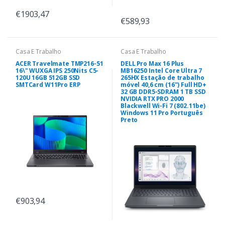
€1903,47
€589,93
Casa E Trabalho
Casa E Trabalho
ACER Travelmate TMP216-51
DELL Pro Max 16 Plus
16\" WUXGA IPS 250Nits C5-
MB16250 Intel Core Ultra 7
120U 16GB 512GB SSD
265HX Estação de trabalho
SMTCard W11Pro ERP
móvel 40,6 cm (16") Full HD+
32 GB DDR5-SDRAM 1 TB SSD
NVIDIA RTX PRO 2000
Blackwell Wi-Fi 7 (802.11be)
Windows 11 Pro Português
Preto
€903,94