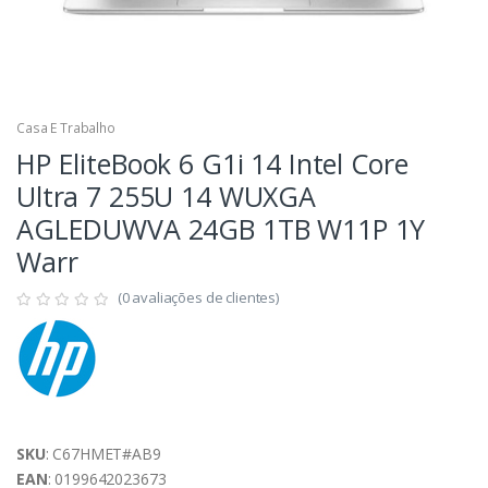
Casa E Trabalho
HP EliteBook 6 G1i 14 Intel Core
Ultra 7 255U 14 WUXGA
AGLEDUWVA 24GB 1TB W11P 1Y
Warr
(0 avaliações de clientes)
SKU
: C67HMET#AB9
EAN
: 0199642023673