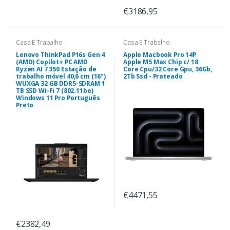
€3186,95
Casa E Trabalho
Casa E Trabalho
Lenovo ThinkPad P16s Gen 4
Apple Macbook Pro 14P
(AMD) Copilot+ PC AMD
Apple M5 Max Chip c/ 18
Ryzen AI 7 350 Estação de
Core Cpu/32 Core Gpu, 36Gb,
trabalho móvel 40,6 cm (16")
2Tb Ssd - Prateado
WUXGA 32 GB DDR5-SDRAM 1
TB SSD Wi-Fi 7 (802.11be)
Windows 11 Pro Português
Preto
€4471,55
€2382,49