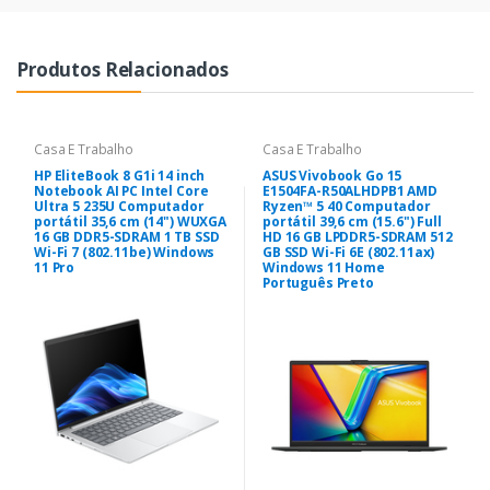
Produtos Relacionados
Casa E Trabalho
Casa E Trabalho
HP EliteBook 8 G1i 14 inch
ASUS Vivobook Go 15
Notebook AI PC Intel Core
E1504FA-R50ALHDPB1 AMD
Ultra 5 235U Computador
Ryzen™ 5 40 Computador
portátil 35,6 cm (14") WUXGA
portátil 39,6 cm (15.6") Full
16 GB DDR5-SDRAM 1 TB SSD
HD 16 GB LPDDR5-SDRAM 512
Wi-Fi 7 (802.11be) Windows
GB SSD Wi-Fi 6E (802.11ax)
11 Pro
Windows 11 Home
Português Preto