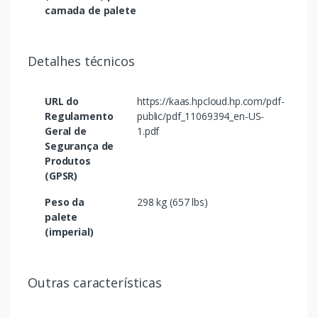
camada de palete
Detalhes técnicos
URL do
https://kaas.hpcloud.hp.com/pdf-
Regulamento
public/pdf_11069394_en-US-
Geral de
1.pdf
Segurança de
Produtos
(GPSR)
Peso da
298 kg (657 lbs)
palete
(imperial)
Outras características