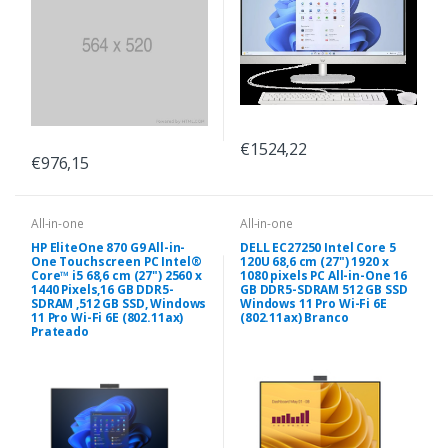
€1524,22
€976,15
All-in-one
All-in-one
HP EliteOne 870 G9 All-in-
DELL EC27250 Intel Core 5
One Touchscreen PC Intel®
120U 68,6 cm (27") 1920 x
Core™ i5 68,6 cm (27") 2560 x
1080 pixels PC All-in-One 16
1440 Pixels,16 GB DDR5-
GB DDR5-SDRAM 512 GB SSD
SDRAM ,512 GB SSD, Windows
Windows 11 Pro Wi-Fi 6E
11 Pro Wi-Fi 6E (802.11ax)
(802.11ax) Branco
Prateado