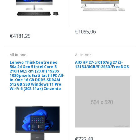
€1095,06
€4181,25
All-in-one
All-in-one
Lenovo ThinkCentre neo
AIO HP 27-cr0107ng 27 i3-
50a 24 Gen 5 Intel Core 5
1315U/8GB/512SSD/FreeDOS
210H 60,5 cm (23.8") 1920 x
1080 pixels Ecrã táctil PC All-
in-One 16 GB DDR5-SDRAM
512 GB SSD Windows 11 Pro
Wi-Fi 6 (802.11ax) Cinzento
€722,48