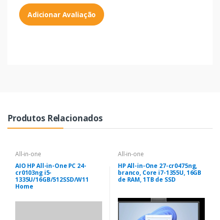
Adicionar Avaliação
Produtos Relacionados
All-in-one
All-in-one
AIO HP All-in-One PC 24-
HP All-in-One 27-cr0475ng,
cr0103ng i5-
branco, Core i7-1355U, 16GB
1335U/16GB/512SSD/W11
de RAM, 1TB de SSD
Home