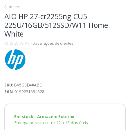
All-in-one
AIO HP 27-cr2255ng CU5
225U/16GB/512SSD/W11 Home
White
(0 avaliações de clientes)
SKU
: BV5G8EA#ABD
EAN
: 0199251634628
Em stock - Armazém Externo
Entrega prevista entre 12 a 15 dias úteis