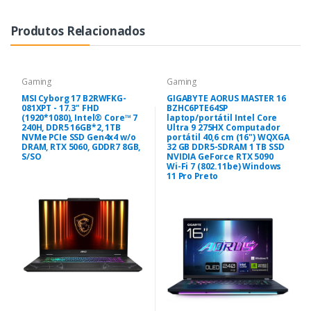
Produtos Relacionados
Gaming
Gaming
MSI Cyborg 17 B2RWFKG-
GIGABYTE AORUS MASTER 16
081XPT - 17.3" FHD
BZHC6PTE64SP
(1920*1080), Intel® Core™ 7
laptop/portátil Intel Core
240H, DDR5 16GB*2, 1TB
Ultra 9 275HX Computador
NVMe PCIe SSD Gen4x4 w/o
portátil 40,6 cm (16") WQXGA
DRAM, RTX 5060, GDDR7 8GB,
32 GB DDR5-SDRAM 1 TB SSD
S/SO
NVIDIA GeForce RTX 5090
Wi-Fi 7 (802.11be) Windows
11 Pro Preto