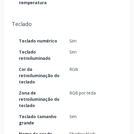
temperatura
Teclado
Teclado numérico
Sim
Teclado
Sim
retroiluminado
Cor da
RGB
retroiluminação do
teclado
Zona de
RGB por tecla
retroiluminação do
teclado
Teclado tamanho
Sim
grande
Nome da cor do
Shadow black