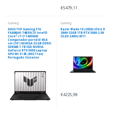
€5479,11
Gaming
Gaming
ASUS TUF Gaming F16
Razer Blade 16 (2026) Ultra 9
FX608JHI-74B55CS1 Intel®
386H 32GB 1TB RTX 5080 2.5K
Core™ i7 i7-14650HX
OLED 240Hz W11
Computador portátil 40,6
cm (16") WUXGA 32 GB DDR5-
SDRAM 1 TB SSD NVIDIA
GeForce RTX 5050 Laptop
GPU Wi-Fi 6E (802.11ax)
Português Cinzento
€4225,98