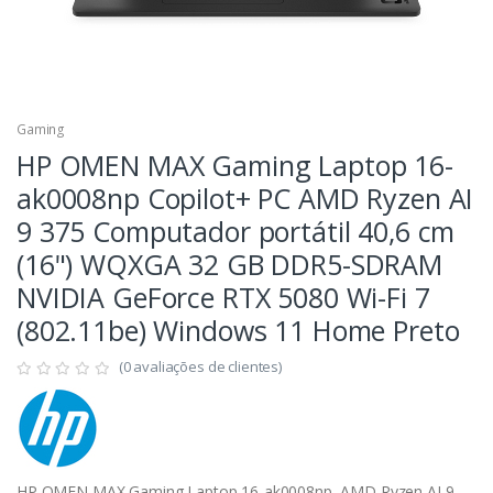
Gaming
HP OMEN MAX Gaming Laptop 16-
ak0008np Copilot+ PC AMD Ryzen AI
9 375 Computador portátil 40,6 cm
(16") WQXGA 32 GB DDR5-SDRAM
NVIDIA GeForce RTX 5080 Wi-Fi 7
(802.11be) Windows 11 Home Preto
(0 avaliações de clientes)
HP OMEN MAX Gaming Laptop 16-ak0008np, AMD Ryzen AI 9,