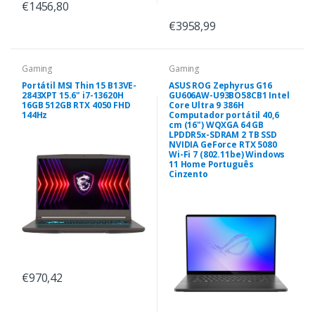
€1456,80
€3958,99
Gaming
Gaming
Portátil MSI Thin 15 B13VE-
ASUS ROG Zephyrus G16
2843XPT 15.6" i7-13620H
GU606AW-U93BO58CB1 Intel
16GB 512GB RTX 4050 FHD
Core Ultra 9 386H
144Hz
Computador portátil 40,6
cm (16") WQXGA 64 GB
LPDDR5x-SDRAM 2 TB SSD
NVIDIA GeForce RTX 5080
Wi-Fi 7 (802.11be) Windows
11 Home Português
Cinzento
€970,42