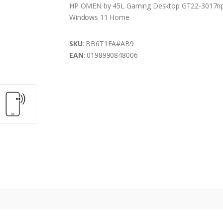
HP OMEN by 45L Gaming Desktop GT22-3017np
Windows 11 Home
SKU
: BB6T1EA#AB9
EAN
: 0198990848006