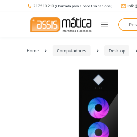
217 510 210
info
(Chamada para a rede fixa nacional)
Pesquisa
Home
Computadores
Desktop