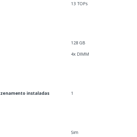
13 TOPs
128 GB
4x DIMM
azenamento instaladas
1
Sim