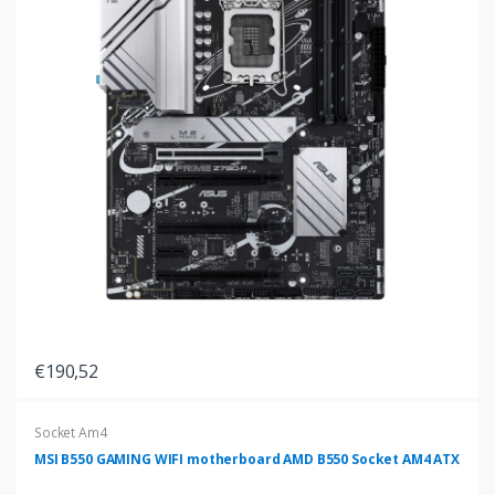
€190,52
Socket Am4
MSI B550 GAMING WIFI motherboard AMD B550 Socket AM4 ATX