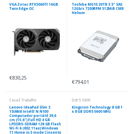
VGA Zotac RTX5060TI 16GB
Toshiba MG10 20TB 3.5" SAS
Twin Edge OC
12Gb/s 7200RPM 512MiB CMR
Helium
€830,25
€794,01
Casa E Trabalho
Ddr 5 5600
Lenovo IdeaPad Slim 3
Kingston Technology 8 GB 1
15IAN8 Intel® N N100
x 8 GB DDR5 5600 MHz
Computador portátil 39,6
cm (15.6") Full HD 4 GB
LPDDR5-SDRAM 128 GB Flash
Wi-Fi 6 (802.11ax) Windows
11 Home in S mode Cinzento