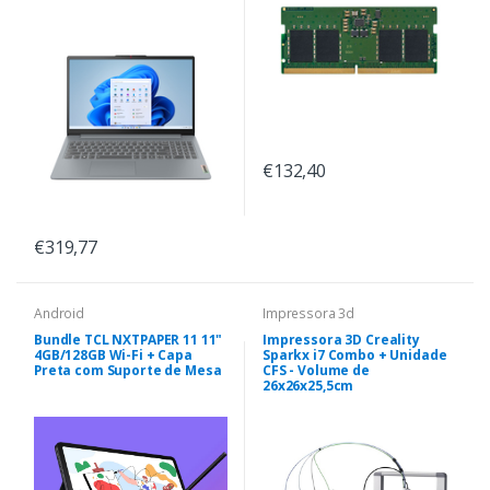
€132,40
€319,77
Android
Impressora 3d
Bundle TCL NXTPAPER 11 11"
Impressora 3D Creality
4GB/128GB Wi-Fi + Capa
Sparkx i7 Combo + Unidade
Preta com Suporte de Mesa
CFS - Volume de
26x26x25,5cm