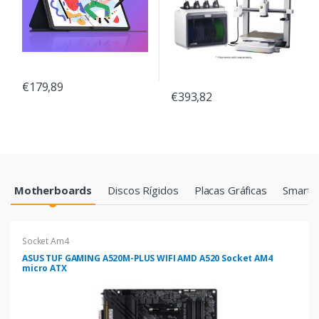
€179,89
€393,82
Products Grid
Motherboards
Discos Rígidos
Placas Gráficas
Smartp
Socket Am4
ASUS TUF GAMING A520M-PLUS WIFI AMD A520 Socket AM4
micro ATX