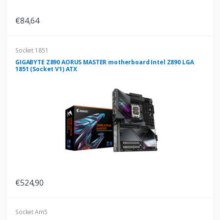
€84,64
Socket 1851
GIGABYTE Z890 AORUS MASTER motherboard Intel Z890 LGA
1851 (Socket V1) ATX
€524,90
Socket Am5