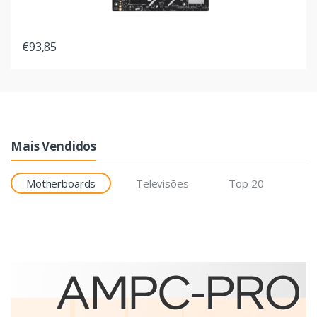
€93,85
Mais Vendidos
Motherboards
Televisões
Top 20
Etiquetas
Brother BCS-1J074102-121
etiqueta para impressão