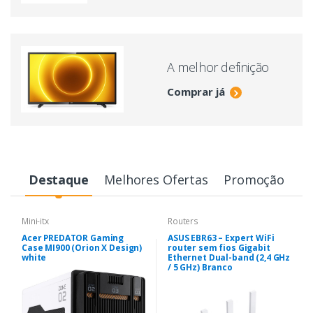
A melhor definição
Comprar já
Destaque
Melhores Ofertas
Promoção
Mini-itx
Routers
Acer PREDATOR Gaming
ASUS EBR63 – Expert WiFi
Case MI900 (Orion X Design)
router sem fios Gigabit
white
Ethernet Dual-band (2,4 GHz
/ 5 GHz) Branco