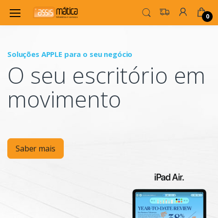
0
Soluções APPLE para o seu negócio
P
O seu escritório em
Mo
movimento
Saber mais