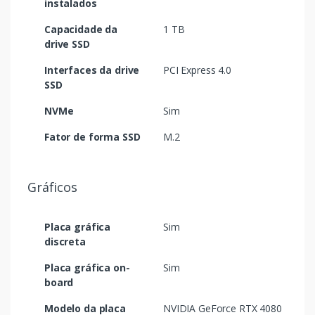
instalados
Capacidade da
1 TB
drive SSD
Interfaces da drive
PCI Express 4.0
SSD
NVMe
Sim
Fator de forma SSD
M.2
Gráficos
Placa gráfica
Sim
discreta
Placa gráfica on-
Sim
board
Modelo da placa
NVIDIA GeForce RTX 4080