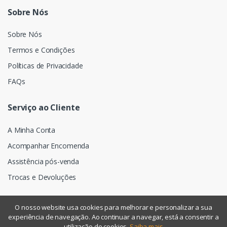
Sobre Nós
Sobre Nós
Termos e Condições
Políticas de Privacidade
FAQs
Serviço ao Cliente
A Minha Conta
Acompanhar Encomenda
Assistência pós-venda
Trocas e Devoluções
O nosso website usa cookies para melhorar e personalizar a sua
experiência de navegação. Ao continuar a navegar, está a consentir a
©
Assismática
- Todos os direitos reservados
utilização de cookies.
Saiba mais