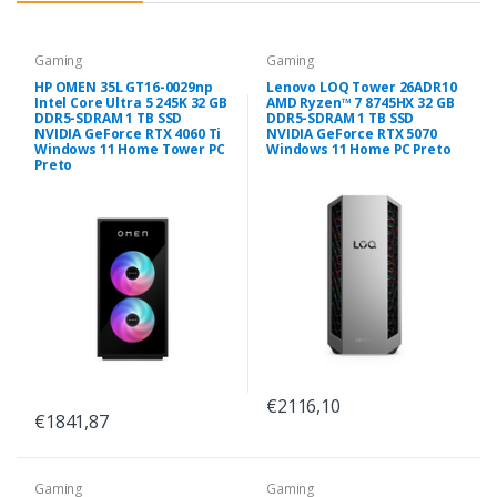
Gaming
Gaming
HP OMEN 35L GT16-0029np
Lenovo LOQ Tower 26ADR10
Intel Core Ultra 5 245K 32 GB
AMD Ryzen™ 7 8745HX 32 GB
DDR5-SDRAM 1 TB SSD
DDR5-SDRAM 1 TB SSD
NVIDIA GeForce RTX 4060 Ti
NVIDIA GeForce RTX 5070
Windows 11 Home Tower PC
Windows 11 Home PC Preto
Preto
€2116,10
€1841,87
Gaming
Gaming