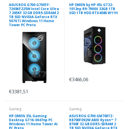
ASUS ROG G700 G700TF-
HP OMEN by HP 45L GT22-
7265KF225W Intel Core Ultra
1012np R9-7900X 32GB 1TB
7 265KF 32 GB DDR5-SDRAM 2
SSD 1TB HDD RTX4080 W11H
TB SSD NVIDIA GeForce RTX
5070 Ti Windows 11 Home
Tower PC Preto
€3466,06
€3381,51
Gaming
Gaming
HP OMEN 35L Gaming
ASUS ROG G700 GM700TZ-
Desktop GT16-0047np PC
R8700F092W AMD Ryzen™ 7
Windows 11 Home Tower AI
8700F 32 GB DDR5-SDRAM 2
PC Preto
TB SSD NVIDIA GeForce RTX