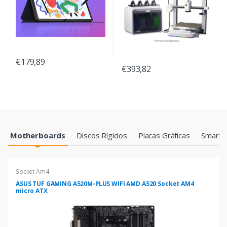
€179,89
€393,82
Products Grid
Motherboards
Discos Rígidos
Placas Gráficas
Smartp
Socket Am4
ASUS TUF GAMING A520M-PLUS WIFI AMD A520 Socket AM4
micro ATX