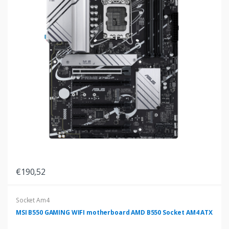
€190,52
Socket Am4
MSI B550 GAMING WIFI motherboard AMD B550 Socket AM4 ATX