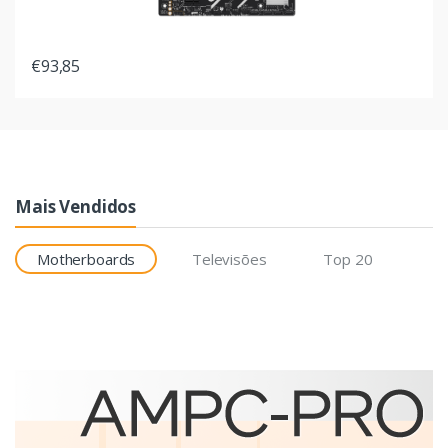
€93,85
Mais Vendidos
Motherboards
Televisões
Top 20
Etiquetas
Brother BCS-1J074102-121
etiqueta para impressão