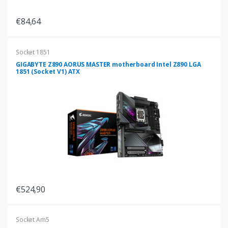
€84,64
Socket 1851
GIGABYTE Z890 AORUS MASTER motherboard Intel Z890 LGA
1851 (Socket V1) ATX
€524,90
Socket Am5