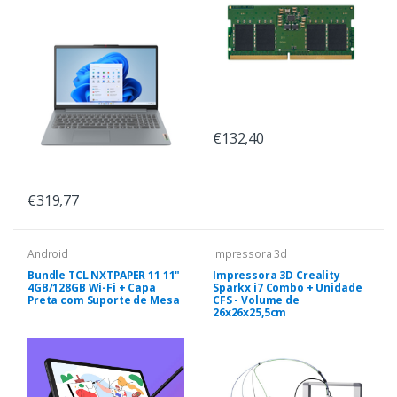
€132,40
€319,77
Android
Impressora 3d
Bundle TCL NXTPAPER 11 11"
Impressora 3D Creality
4GB/128GB Wi-Fi + Capa
Sparkx i7 Combo + Unidade
Preta com Suporte de Mesa
CFS - Volume de
26x26x25,5cm