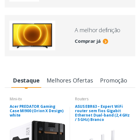
A melhor definição
Comprar já
Destaque
Melhores Ofertas
Promoção
Mini-itx
Routers
Acer PREDATOR Gaming
ASUS EBR63 – Expert WiFi
Case MI900 (Orion X Design)
router sem fios Gigabit
white
Ethernet Dual-band (2,4 GHz
/ 5 GHz) Branco