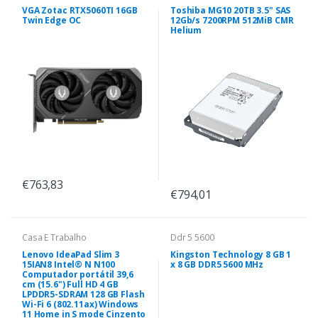
VGA Zotac RTX5060TI 16GB
Toshiba MG10 20TB 3.5" SAS
Twin Edge OC
12Gb/s 7200RPM 512MiB CMR
Helium
€763,83
€794,01
Casa E Trabalho
Ddr 5 5600
Lenovo IdeaPad Slim 3
Kingston Technology 8 GB 1
15IAN8 Intel® N N100
x 8 GB DDR5 5600 MHz
Computador portátil 39,6
cm (15.6") Full HD 4 GB
LPDDR5-SDRAM 128 GB Flash
Wi-Fi 6 (802.11ax) Windows
11 Home in S mode Cinzento