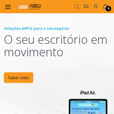
0
Soluções APPLE para o seu negócio
P
O seu escritório em
Mo
movimento
Saber mais