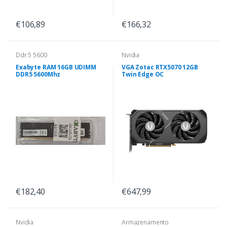
€106,89
€166,32
Ddr 5 5600
Nvidia
Exabyte RAM 16GB UDIMM
VGA Zotac RTX5070 12GB
DDR5 5600Mhz
Twin Edge OC
€182,40
€647,99
Nvidia
Armazenamento