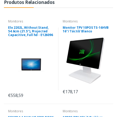
Produtos Relacionados
Monitores
Monitores
Elo 2202L, Without Stand,
Monitor TPV 10POS TS-16HVB
54.6cm (21.5''), Projected
16"/ Táctil/ Blanco
Capacitive, Full hd - E126096
€178,17
€558,59
Monitores
Monitores