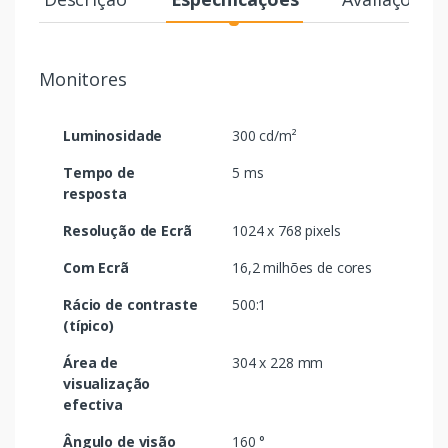
Monitores
Luminosidade
300 cd/m²
Tempo de
5 ms
resposta
Resolução de Ecrã
1024 x 768 pixels
Com Ecrã
16,2 milhões de cores
Rácio de contraste
500:1
(típico)
Área de
304 x 228 mm
visualização
efectiva
Ângulo de visão
160 °