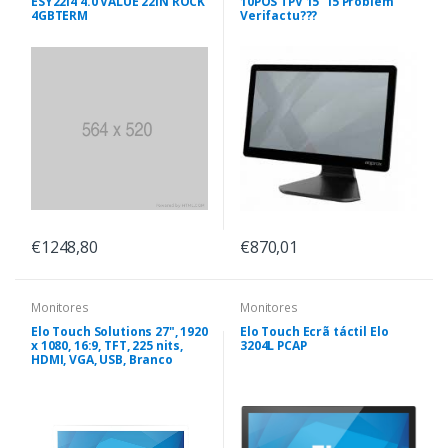
ESY22I4 4.0 VALUE 22IN ROCK
10POS TPV 15" i5 Problem
4GBTERM
Verifactu???
€1248,80
€870,01
Monitores
Monitores
Elo Touch Solutions 27", 1920
Elo Touch Ecrã táctil Elo
x 1080, 16:9, TFT, 225 nits,
3204L PCAP
HDMI, VGA, USB, Branco