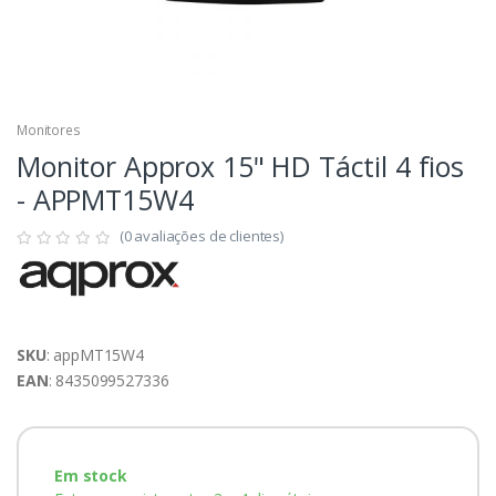
Monitores
Monitor Approx 15" HD Táctil 4 fios
- APPMT15W4
(0 avaliações de clientes)
SKU
: appMT15W4
EAN
: 8435099527336
Em stock