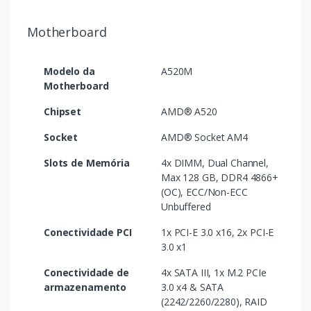
Motherboard
Modelo da
A520M
Motherboard
Chipset
AMD® A520
Socket
AMD® Socket AM4
Slots de Memória
4x DIMM, Dual Channel,
Max 128 GB, DDR4 4866+
(OC), ECC/Non-ECC
Unbuffered
Conectividade PCI
1x PCI-E 3.0 x16, 2x PCI-E
3.0 x1
Conectividade de
4x SATA III, 1x M.2 PCIe
armazenamento
3.0 x4 & SATA
(2242/2260/2280), RAID