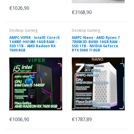
€1026,90
€3168,90
Desktop Gaming
Desktop Gaming
AMPC-VIPER - Intel® Core i5
AMPC-Nano - AMD Ryzen 7
14400F-H610M-16GB RAM -
7800X3D-B650I-16GB RAM -
SSD 1TB - AMD Radeon RX
SSD 1TB - NVIDIA Geforce
7600 8GB
RTX 5060 TI 8GB
€1006,90
€1787,89