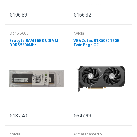
€106,89
€166,32
Ddr 5 5600
Nvidia
Exabyte RAM 16GB UDIMM
VGA Zotac RTX5070 12GB
DDR5 5600Mhz
Twin Edge OC
€182,40
€647,99
Nvidia
Armazenamento