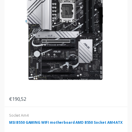
€190,52
Socket Am4
MSI B550 GAMING WIFI motherboard AMD B550 Socket AM4 ATX