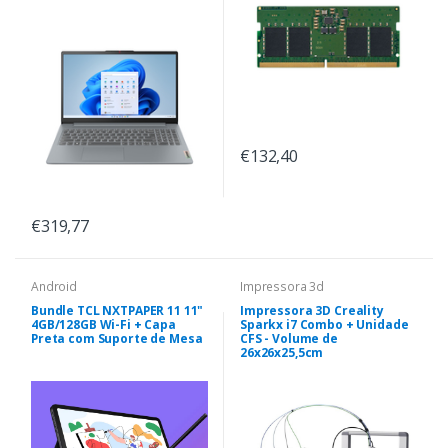
€132,40
€319,77
Android
Impressora 3d
Bundle TCL NXTPAPER 11 11"
Impressora 3D Creality
4GB/128GB Wi-Fi + Capa
Sparkx i7 Combo + Unidade
Preta com Suporte de Mesa
CFS - Volume de
26x26x25,5cm