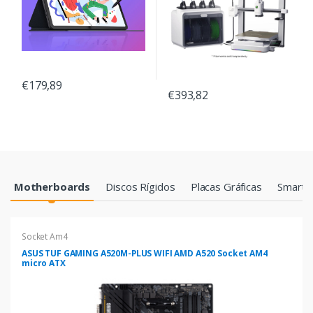
€179,89
€393,82
Products Grid
Motherboards
Discos Rígidos
Placas Gráficas
Smartp
Socket Am4
ASUS TUF GAMING A520M-PLUS WIFI AMD A520 Socket AM4
micro ATX