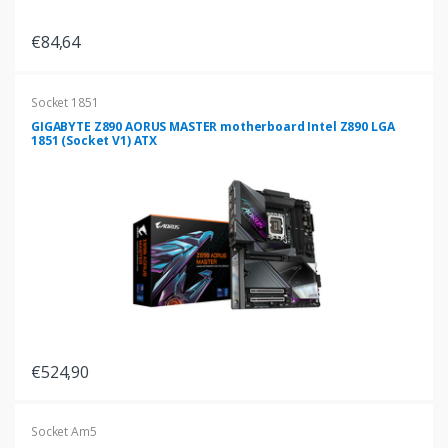
€84,64
Socket 1851
GIGABYTE Z890 AORUS MASTER motherboard Intel Z890 LGA
1851 (Socket V1) ATX
€524,90
Socket Am5