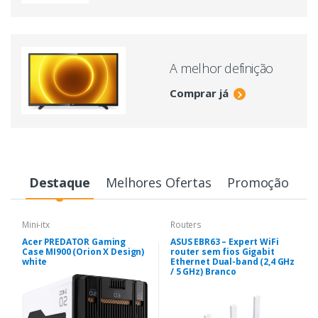
A melhor definição
Comprar já
Destaque
Melhores Ofertas
Promoção
Mini-itx
Routers
Acer PREDATOR Gaming
ASUS EBR63 – Expert WiFi
Case MI900 (Orion X Design)
router sem fios Gigabit
white
Ethernet Dual-band (2,4 GHz
/ 5 GHz) Branco