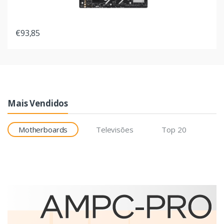
€93,85
Mais Vendidos
Motherboards
Televisões
Top 20
Etiquetas
Brother BCS-1J074102-121
etiqueta para impressão