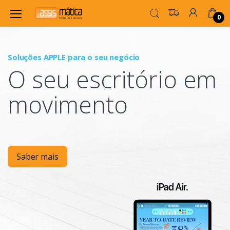
0
Soluções APPLE para o seu negócio
P
O seu escritório em
Mo
movimento
Saber mais