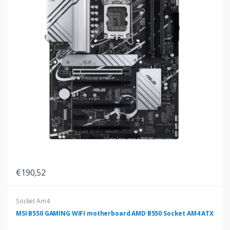
€190,52
Socket Am4
MSI B550 GAMING WIFI motherboard AMD B550 Socket AM4 ATX