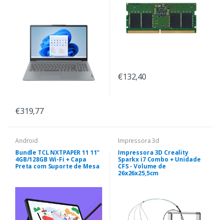
€132,40
€319,77
Android
Impressora 3d
Bundle TCL NXTPAPER 11 11"
Impressora 3D Creality
4GB/128GB Wi-Fi + Capa
Sparkx i7 Combo + Unidade
Preta com Suporte de Mesa
CFS - Volume de
26x26x25,5cm