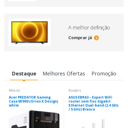
A melhor definição
Comprar já
Destaque
Melhores Ofertas
Promoção
Mini-itx
Routers
Acer PREDATOR Gaming
ASUS EBR63 – Expert WiFi
Case MI900 (Orion X Design)
router sem fios Gigabit
white
Ethernet Dual-band (2,4 GHz
/ 5 GHz) Branco