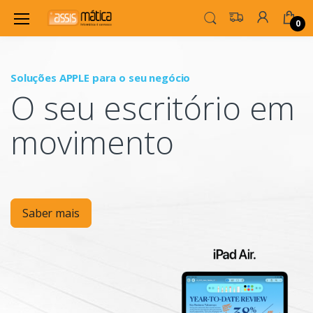
0
Soluções APPLE para o seu negócio
P
O seu escritório em
Mo
movimento
Saber mais