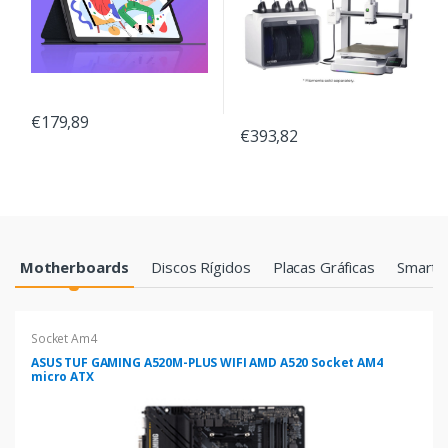
€179,89
€393,82
Products Grid
Motherboards
Discos Rígidos
Placas Gráficas
Smartp
Socket Am4
ASUS TUF GAMING A520M-PLUS WIFI AMD A520 Socket AM4
micro ATX