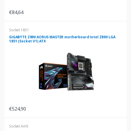
€84,64
Socket 1851
GIGABYTE Z890 AORUS MASTER motherboard Intel Z890 LGA
1851 (Socket V1) ATX
€524,90
Socket Am5