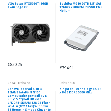
VGA Zotac RTX5060TI 16GB
Toshiba MG10 20TB 3.5" SAS
Twin Edge OC
12Gb/s 7200RPM 512MiB CMR
Helium
€830,25
€794,01
Casa E Trabalho
Ddr 5 5600
Lenovo IdeaPad Slim 3
Kingston Technology 8 GB 1
15IAN8 Intel® N N100
x 8 GB DDR5 5600 MHz
Computador portátil 39,6
cm (15.6") Full HD 4 GB
LPDDR5-SDRAM 128 GB Flash
Wi-Fi 6 (802.11ax) Windows
11 Home in S mode Cinzento