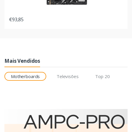
€93,85
Mais Vendidos
Motherboards
Televisões
Top 20
Etiquetas
Brother BCS-1J074102-121
etiqueta para impressão