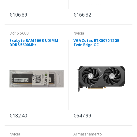
€106,89
€166,32
Ddr 5 5600
Nvidia
Exabyte RAM 16GB UDIMM
VGA Zotac RTX5070 12GB
DDR5 5600Mhz
Twin Edge OC
€182,40
€647,99
Nvidia
Armazenamento