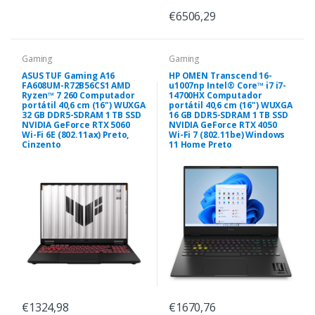
€6506,29
Gaming
Gaming
ASUS TUF Gaming A16
HP OMEN Transcend 16-
FA608UM-R72B56CS1 AMD
u1007np Intel® Core™ i7 i7-
Ryzen™ 7 260 Computador
14700HX Computador
portátil 40,6 cm (16") WUXGA
portátil 40,6 cm (16") WUXGA
32 GB DDR5-SDRAM 1 TB SSD
16 GB DDR5-SDRAM 1 TB SSD
NVIDIA GeForce RTX 5060
NVIDIA GeForce RTX 4050
Wi-Fi 6E (802.11ax) Preto,
Wi-Fi 7 (802.11be) Windows
Cinzento
11 Home Preto
€1324,98
€1670,76