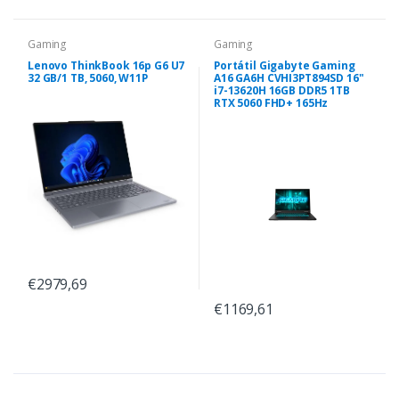
Gaming
Gaming
Lenovo ThinkBook 16p G6 U7
Portátil Gigabyte Gaming
32 GB/1 TB, 5060, W11P
A16 GA6H CVHI3PT894SD 16"
i7-13620H 16GB DDR5 1TB
RTX 5060 FHD+ 165Hz
€2979,69
€1169,61