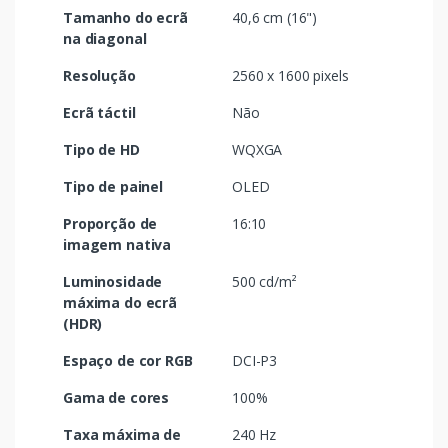
Tamanho do ecrã
40,6 cm (16")
na diagonal
Resolução
2560 x 1600 pixels
Ecrã táctil
Não
Tipo de HD
WQXGA
Tipo de painel
OLED
Proporção de
16:10
imagem nativa
Luminosidade
500 cd/m²
máxima do ecrã
(HDR)
Espaço de cor RGB
DCI-P3
Gama de cores
100%
Taxa máxima de
240 Hz