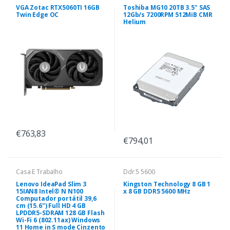
VGA Zotac RTX5060TI 16GB
Toshiba MG10 20TB 3.5" SAS
Twin Edge OC
12Gb/s 7200RPM 512MiB CMR
Helium
€763,83
€794,01
Casa E Trabalho
Ddr 5 5600
Lenovo IdeaPad Slim 3
Kingston Technology 8 GB 1
15IAN8 Intel® N N100
x 8 GB DDR5 5600 MHz
Computador portátil 39,6
cm (15.6") Full HD 4 GB
LPDDR5-SDRAM 128 GB Flash
Wi-Fi 6 (802.11ax) Windows
11 Home in S mode Cinzento