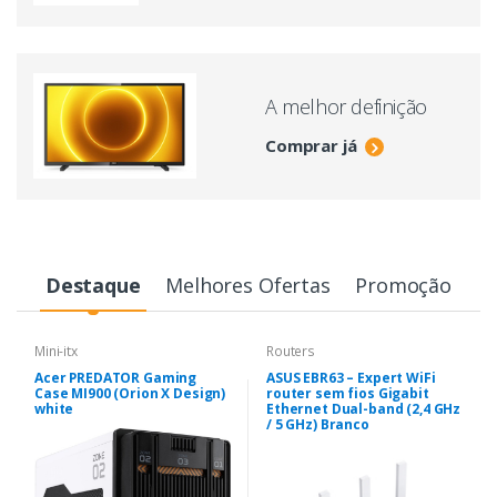
A melhor definição
Comprar já
Destaque
Melhores Ofertas
Promoção
Mini-itx
Routers
Acer PREDATOR Gaming
ASUS EBR63 – Expert WiFi
Case MI900 (Orion X Design)
router sem fios Gigabit
white
Ethernet Dual-band (2,4 GHz
/ 5 GHz) Branco