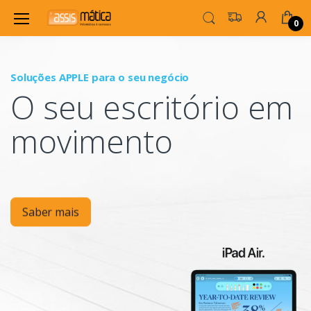
0
Soluções APPLE para o seu negócio
P
O seu escritório em
Mo
movimento
Saber mais