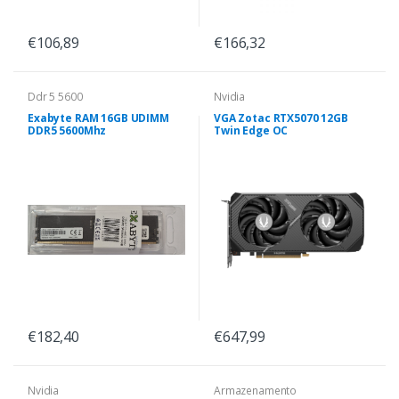
€106,89
€166,32
Ddr 5 5600
Nvidia
Exabyte RAM 16GB UDIMM
VGA Zotac RTX5070 12GB
DDR5 5600Mhz
Twin Edge OC
€182,40
€647,99
Nvidia
Armazenamento