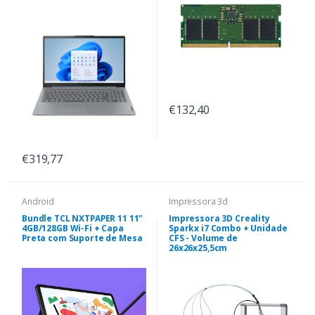
€132,40
€319,77
Android
Impressora 3d
Bundle TCL NXTPAPER 11 11"
Impressora 3D Creality
4GB/128GB Wi-Fi + Capa
Sparkx i7 Combo + Unidade
Preta com Suporte de Mesa
CFS - Volume de
26x26x25,5cm