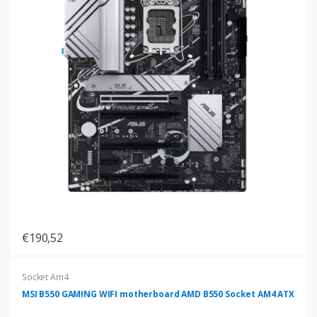
€190,52
Socket Am4
MSI B550 GAMING WIFI motherboard AMD B550 Socket AM4 ATX