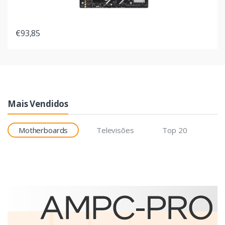
€93,85
Mais Vendidos
Motherboards
Televisões
Top 20
Etiquetas
Brother BCS-1J074102-121
etiqueta para impressão