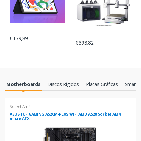
€179,89
€393,82
Products Grid
Motherboards
Discos Rígidos
Placas Gráficas
Smartp
Socket Am4
ASUS TUF GAMING A520M-PLUS WIFI AMD A520 Socket AM4
micro ATX