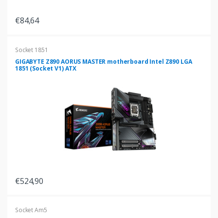
€84,64
Socket 1851
GIGABYTE Z890 AORUS MASTER motherboard Intel Z890 LGA
1851 (Socket V1) ATX
€524,90
Socket Am5