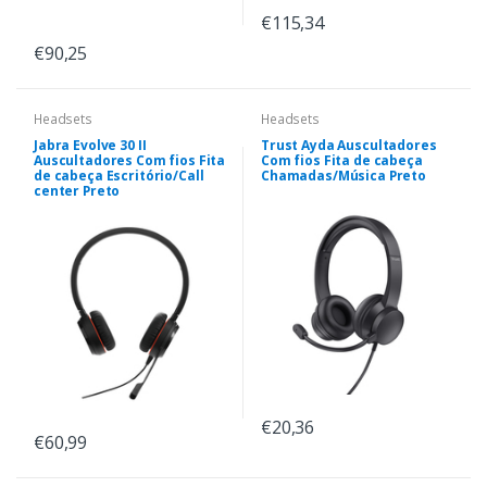
€115,34
€90,25
Headsets
Headsets
Jabra Evolve 30 II
Trust Ayda Auscultadores
Auscultadores Com fios Fita
Com fios Fita de cabeça
de cabeça Escritório/Call
Chamadas/Música Preto
center Preto
€20,36
€60,99