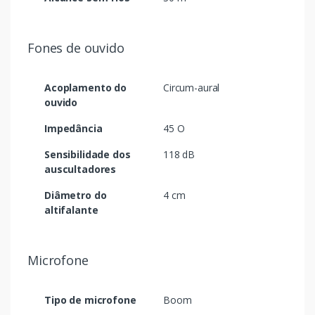
Fones de ouvido
Acoplamento do
Circum-aural
ouvido
Impedância
45 O
Sensibilidade dos
118 dB
auscultadores
Diâmetro do
4 cm
altifalante
Microfone
Tipo de microfone
Boom