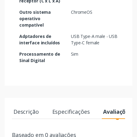
receptor (C x L x A)
Outro sistema
ChromeOS
operativo
compatível
Adptadores de
USB Type-A male - USB
interface incluídos
Type-C female
Processamento de
Sim
Sinal Digital
Descrição
Especificações
Avaliações
Baseado em 0 avaliações