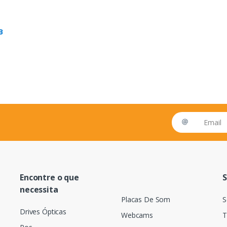
B
Email address
Encontre o que
S
necessita
Placas De Som
S
Drives Ópticas
Webcams
T