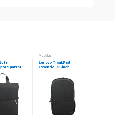
Mochilas
tote
Lenovo ThinkPad
 para portátil
Essential 16-inch
gadas
Backpack (Eco) mala para
portáteis 40,6 cm (16")
Mochila Preto