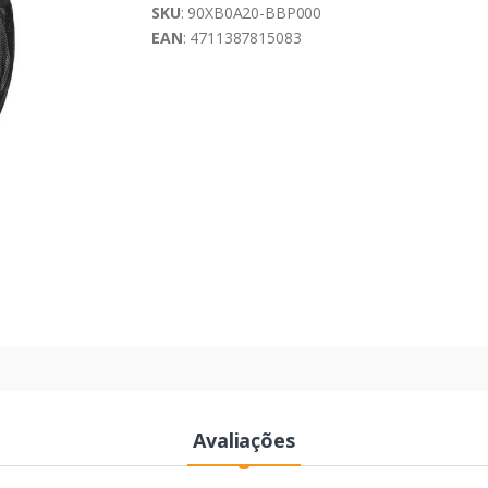
SKU
: 90XB0A20-BBP000
EAN
: 4711387815083
Avaliações