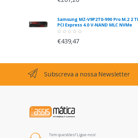
Samsung MZ-V9P2T0-990 Pro M.2 2 T
PCI Express 4.0 V-NAND MLC NVMe
€439,47
Subscreva a nossa Newsletter
Tem questões? Ligue-nos!