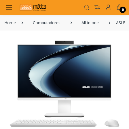
0
Home
Computadores
All-in-one
ASUS V