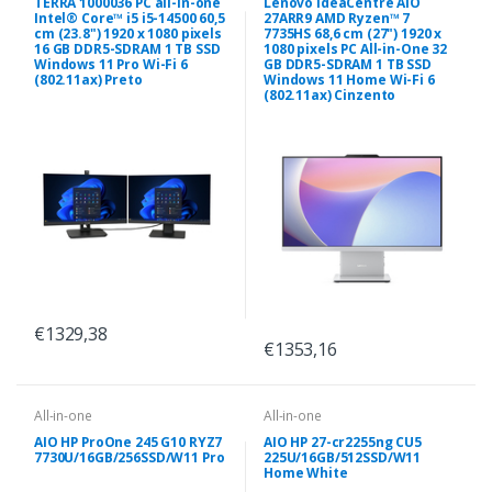
TERRA 1000036 PC all-in-one
Lenovo IdeaCentre AIO
Intel® Core™ i5 i5-14500 60,5
27ARR9 AMD Ryzen™ 7
cm (23.8") 1920 x 1080 pixels
7735HS 68,6 cm (27") 1920 x
16 GB DDR5-SDRAM 1 TB SSD
1080 pixels PC All-in-One 32
Windows 11 Pro Wi-Fi 6
GB DDR5-SDRAM 1 TB SSD
(802.11ax) Preto
Windows 11 Home Wi-Fi 6
(802.11ax) Cinzento
€1329,38
€1353,16
All-in-one
All-in-one
AIO HP ProOne 245 G10 RYZ7
AIO HP 27-cr2255ng CU5
7730U/16GB/256SSD/W11 Pro
225U/16GB/512SSD/W11
Home White