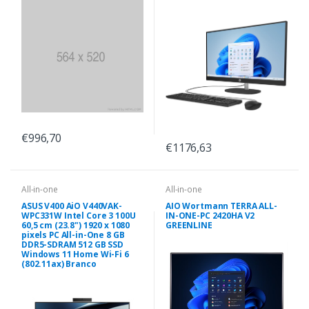
€996,70
€1176,63
All-in-one
All-in-one
ASUS V400 AiO V440VAK-
AIO Wortmann TERRA ALL-
WPC331W Intel Core 3 100U
IN-ONE-PC 2420HA V2
60,5 cm (23.8") 1920 x 1080
GREENLINE
pixels PC All-in-One 8 GB
DDR5-SDRAM 512 GB SSD
Windows 11 Home Wi-Fi 6
(802.11ax) Branco