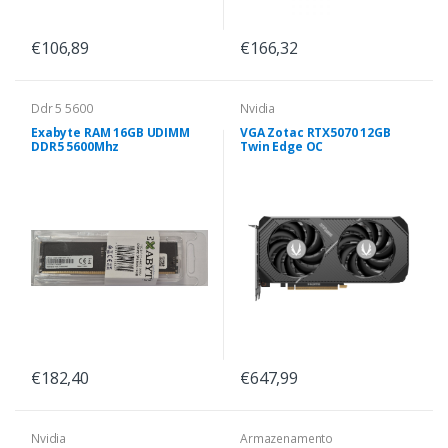
€106,89
€166,32
Ddr 5 5600
Nvidia
Exabyte RAM 16GB UDIMM
VGA Zotac RTX5070 12GB
DDR5 5600Mhz
Twin Edge OC
€182,40
€647,99
Nvidia
Armazenamento