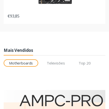
€93,85
Mais Vendidos
Motherboards
Televisões
Top 20
Etiquetas
Brother BCS-1J074102-121
etiqueta para impressão