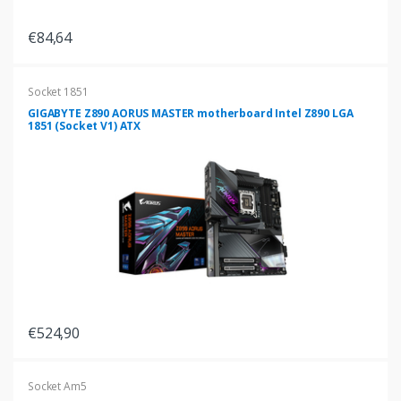
€84,64
Socket 1851
GIGABYTE Z890 AORUS MASTER motherboard Intel Z890 LGA
1851 (Socket V1) ATX
€524,90
Socket Am5