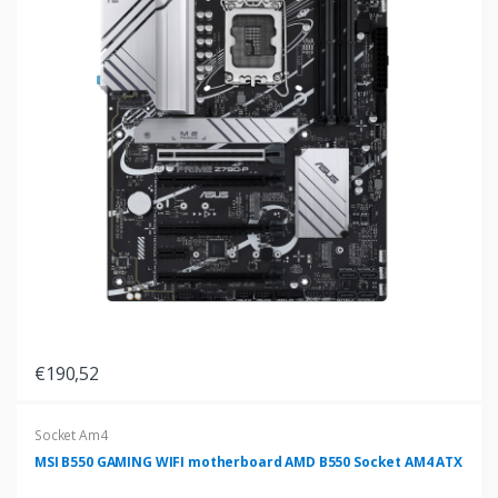
€190,52
Socket Am4
MSI B550 GAMING WIFI motherboard AMD B550 Socket AM4 ATX