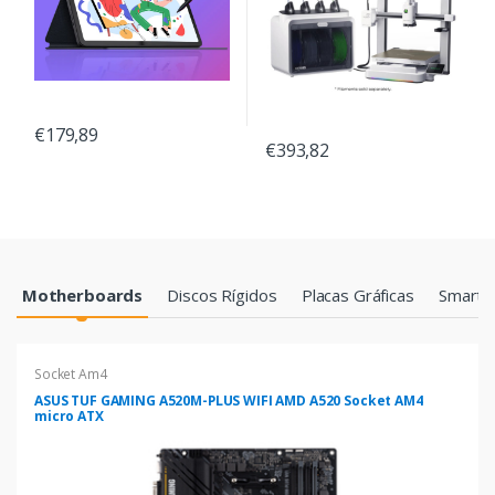
€179,89
€393,82
Products Grid
Motherboards
Discos Rígidos
Placas Gráficas
Smartp
Socket Am4
ASUS TUF GAMING A520M-PLUS WIFI AMD A520 Socket AM4
micro ATX