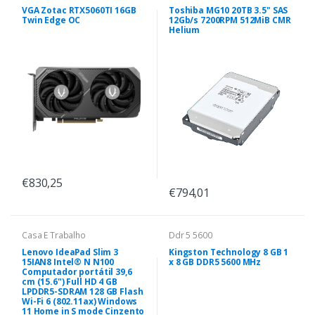
VGA Zotac RTX5060TI 16GB
Toshiba MG10 20TB 3.5" SAS
Twin Edge OC
12Gb/s 7200RPM 512MiB CMR
Helium
€830,25
€794,01
Casa E Trabalho
Ddr 5 5600
Lenovo IdeaPad Slim 3
Kingston Technology 8 GB 1
15IAN8 Intel® N N100
x 8 GB DDR5 5600 MHz
Computador portátil 39,6
cm (15.6") Full HD 4 GB
LPDDR5-SDRAM 128 GB Flash
Wi-Fi 6 (802.11ax) Windows
11 Home in S mode Cinzento