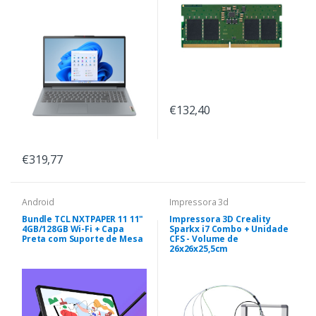
€132,40
€319,77
Android
Impressora 3d
Bundle TCL NXTPAPER 11 11"
Impressora 3D Creality
4GB/128GB Wi-Fi + Capa
Sparkx i7 Combo + Unidade
Preta com Suporte de Mesa
CFS - Volume de
26x26x25,5cm