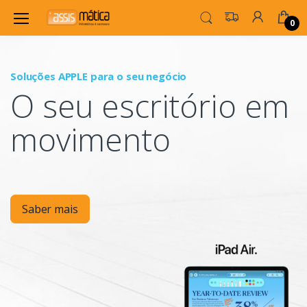
0
Soluções APPLE para o seu negócio
P
O seu escritório em
Mo
movimento
Saber mais