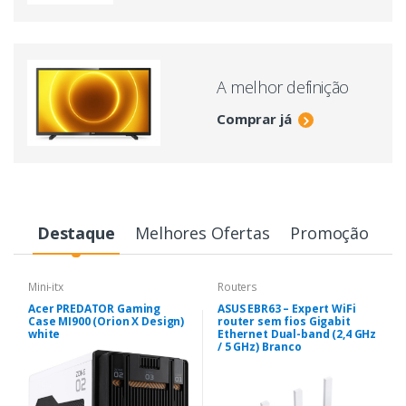
A melhor definição
Comprar já
Destaque
Melhores Ofertas
Promoção
Mini-itx
Routers
Acer PREDATOR Gaming
ASUS EBR63 – Expert WiFi
Case MI900 (Orion X Design)
router sem fios Gigabit
white
Ethernet Dual-band (2,4 GHz
/ 5 GHz) Branco