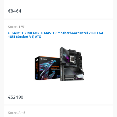
€84,64
Socket 1851
GIGABYTE Z890 AORUS MASTER motherboard Intel Z890 LGA
1851 (Socket V1) ATX
€524,90
Socket Am5