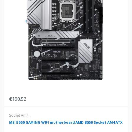
€190,52
Socket Am4
MSI B550 GAMING WIFI motherboard AMD B550 Socket AM4 ATX