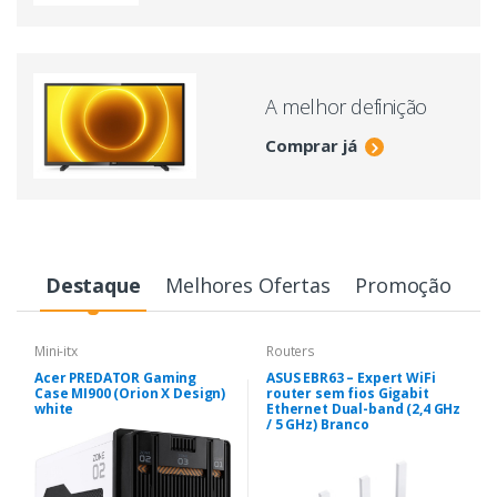
A melhor definição
Comprar já
Destaque
Melhores Ofertas
Promoção
Mini-itx
Routers
Acer PREDATOR Gaming
ASUS EBR63 – Expert WiFi
Case MI900 (Orion X Design)
router sem fios Gigabit
white
Ethernet Dual-band (2,4 GHz
/ 5 GHz) Branco