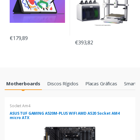
€179,89
€393,82
Products Grid
Motherboards
Discos Rígidos
Placas Gráficas
Smartp
Socket Am4
ASUS TUF GAMING A520M-PLUS WIFI AMD A520 Socket AM4
micro ATX