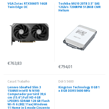
VGA Zotac RTX5060TI 16GB
Toshiba MG10 20TB 3.5" SAS
Twin Edge OC
12Gb/s 7200RPM 512MiB CMR
Helium
€763,83
€794,01
Casa E Trabalho
Ddr 5 5600
Lenovo IdeaPad Slim 3
Kingston Technology 8 GB 1
15IAN8 Intel® N N100
x 8 GB DDR5 5600 MHz
Computador portátil 39,6
cm (15.6") Full HD 4 GB
LPDDR5-SDRAM 128 GB Flash
Wi-Fi 6 (802.11ax) Windows
11 Home in S mode Cinzento