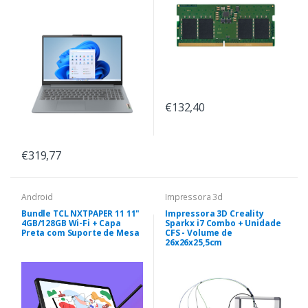
€132,40
€319,77
Android
Impressora 3d
Bundle TCL NXTPAPER 11 11"
Impressora 3D Creality
4GB/128GB Wi-Fi + Capa
Sparkx i7 Combo + Unidade
Preta com Suporte de Mesa
CFS - Volume de
26x26x25,5cm