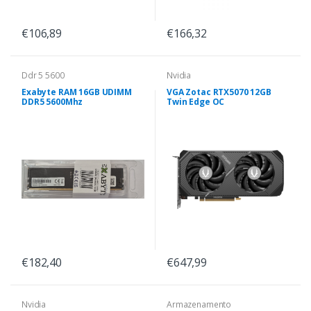
€106,89
€166,32
Ddr 5 5600
Nvidia
Exabyte RAM 16GB UDIMM
VGA Zotac RTX5070 12GB
DDR5 5600Mhz
Twin Edge OC
€182,40
€647,99
Nvidia
Armazenamento