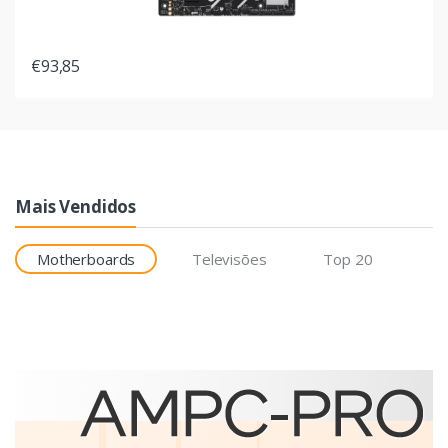
€93,85
Mais Vendidos
Motherboards
Televisões
Top 20
Etiquetas
Brother BCS-1J074102-121
etiqueta para impressão