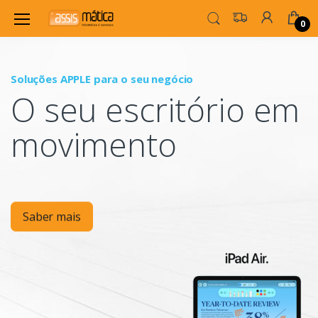
0
Soluções APPLE para o seu negócio
P
O seu escritório em
Mo
movimento
Saber mais