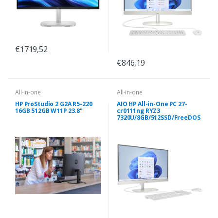
€1719,52
€846,19
All-in-one
All-in-one
HP ProStudio 2 G2A R5-220
AIO HP All-in-One PC 27-
16GB 512GB W11P 23.8"
cr0111ng RYZ3
7320U/8GB/512SSD/FreeDOS