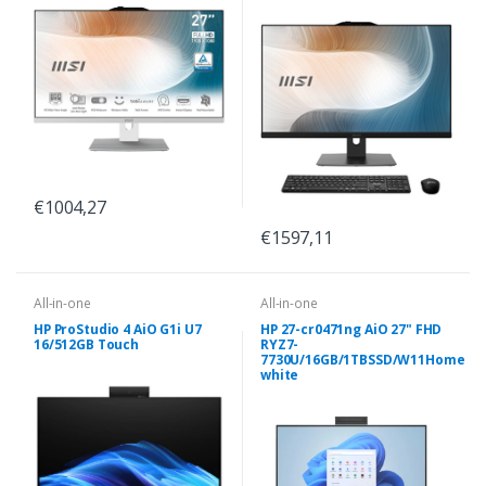
€1004,27
€1597,11
All-in-one
All-in-one
HP ProStudio 4 AiO G1i U7
HP 27-cr0471ng AiO 27" FHD
16/512GB Touch
RYZ7-
7730U/16GB/1TBSSD/W11Home
white