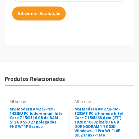
Adicionar Avaliação
Produtos Relacionados
All-in-one
All-in-one
MSI Modern AM272P 1M-
MSI Modern AM272P 1M-
1423EU PC tudo-em-um Intel
1235AT PC all-in-one Intel
Core 7 150U 16 GB de RAM
Core 7 150U 68,6 cm (27")
512 GB SSD 27 polegadas
1920 x 1080 pixels 16 GB
FHD W11P Branco
DDR5-SDRAM 1 TB SSD
Windows 11 Pro Wi-Fi 6E
(802.11ax) Preto