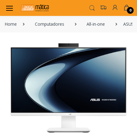
0
Home
Computadores
All-in-one
ASUS V