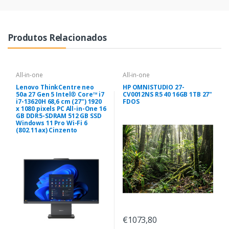
Produtos Relacionados
All-in-one
All-in-one
Lenovo ThinkCentre neo
HP OMNISTUDIO 27-
50a 27 Gen 5 Intel® Core™ i7
CV0012NS R5 40 16GB 1TB 27"
i7-13620H 68,6 cm (27") 1920
FDOS
x 1080 pixels PC All-in-One 16
GB DDR5-SDRAM 512 GB SSD
Windows 11 Pro Wi-Fi 6
(802.11ax) Cinzento
€1073,80