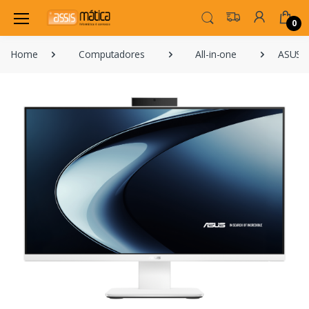
0
Home
Computadores
All-in-one
ASUS V