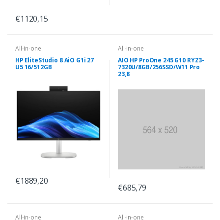
€1120,15
All-in-one
All-in-one
HP EliteStudio 8 AiO G1i 27
AIO HP ProOne 245 G10 RYZ3-
U5 16/512GB
7320U/8GB/256SSD/W11 Pro
23,8
€1889,20
€685,79
All-in-one
All-in-one