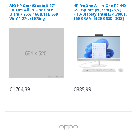
AIO HP OmniStudio X 27"
HP ProOne All-in-One PC 440
FHD IPS All-in-One Core
G9 D3JU5ES [60,5cm (23,8")
Ultra 7 256V 16GB/1TB SSD
FHD-Display, Intel i3-13100T,
Win11 27-cs1075ng
16GB RAM, 512GB SSD, DOS]
€1704,39
€885,99