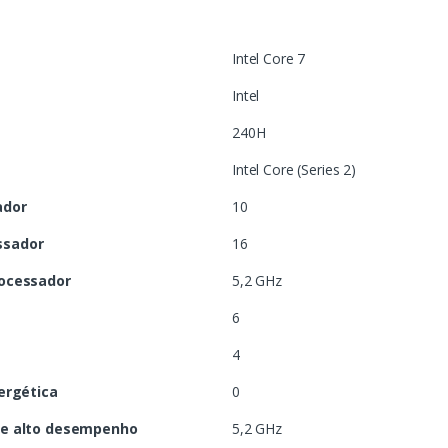
Intel Core 7
Intel
240H
Intel Core (Series 2)
ador
10
ssador
16
rocessador
5,2 GHz
6
4
nergética
0
de alto desempenho
5,2 GHz