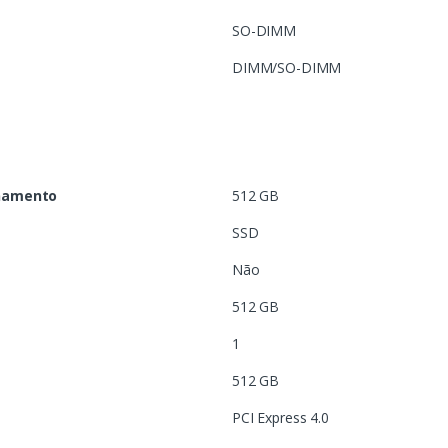
a
SO-DIMM
DIMM/SO-DIMM
enamento
512 GB
SSD
Não
512 GB
1
512 GB
PCI Express 4.0