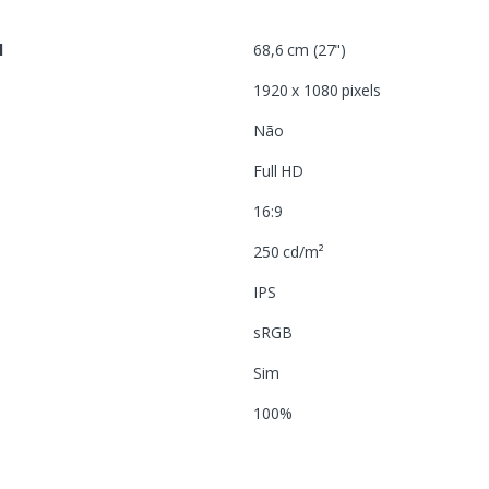
l
68,6 cm (27")
1920 x 1080 pixels
Não
Full HD
16:9
250 cd/m²
IPS
sRGB
Sim
100%