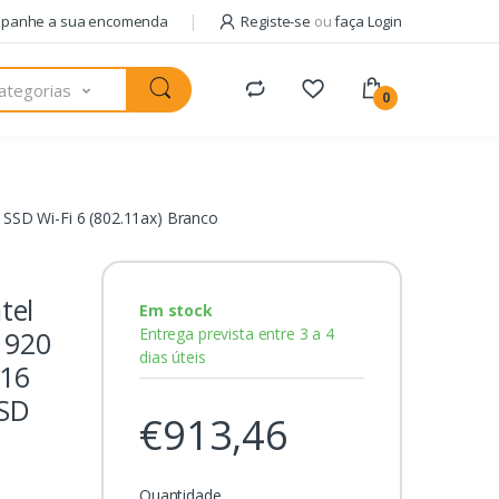
panhe a sua encomenda
Registe-se
ou
faça Login
ategorias
0
SSD Wi-Fi 6 (802.11ax) Branco
tel
Em stock
Entrega prevista entre 3 a 4
1920
dias úteis
 16
SD
€913,46
Quantidade