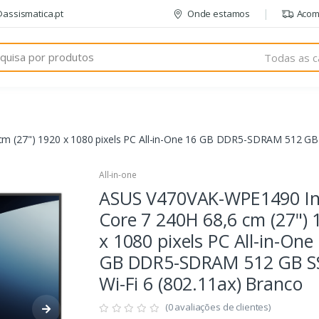
@assismatica.pt
Onde estamos
Acom
Todas as c
m (27") 1920 x 1080 pixels PC All-in-One 16 GB DDR5-SDRAM 512 GB 
All-in-one
ASUS V470VAK-WPE1490 In
Core 7 240H 68,6 cm (27") 
x 1080 pixels PC All-in-One
GB DDR5-SDRAM 512 GB S
Wi-Fi 6 (802.11ax) Branco
(0 avaliações de clientes)