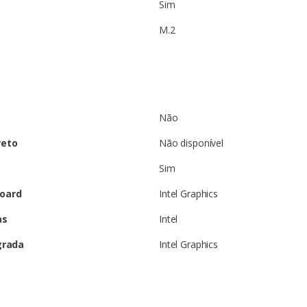
Sim
M.2
Não
reto
Não disponível
Sim
board
Intel Graphics
as
Intel
grada
Intel Graphics