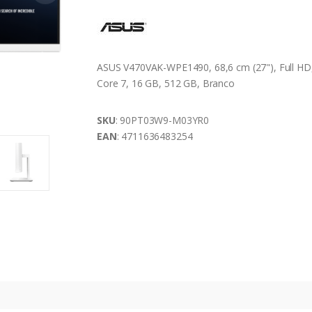
ASUS V470VAK-WPE1490, 68,6 cm (27"), Full HD,
Core 7, 16 GB, 512 GB, Branco
SKU
: 90PT03W9-M03YR0
EAN
: 4711636483254