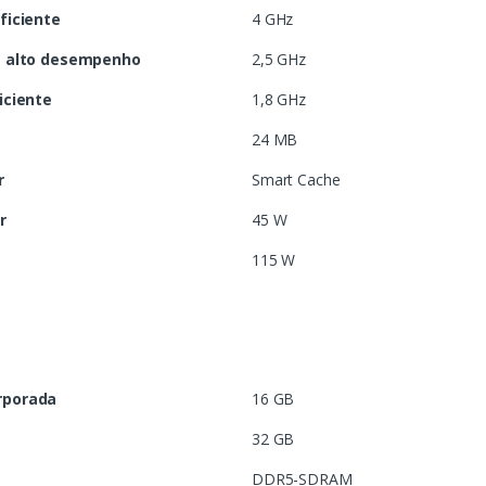
ficiente
4 GHz
e alto desempenho
2,5 GHz
iciente
1,8 GHz
24 MB
r
Smart Cache
r
45 W
115 W
rporada
16 GB
32 GB
DDR5-SDRAM