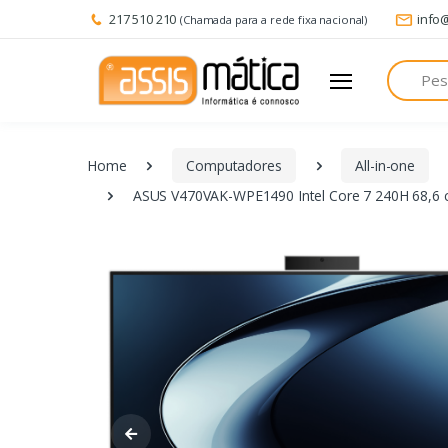
217 510 210
info
(Chamada para a rede fixa nacional)
Pesquisa
Home
Computadores
All-in-one
ASUS V470VAK-WPE1490 Intel Core 7 240H 68,6 c