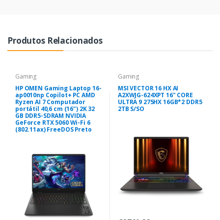
Produtos Relacionados
Gaming
Gaming
HP OMEN Gaming Laptop 16-
MSI VECTOR 16 HX AI
ap0010np Copilot+ PC AMD
A2XWJG-624XPT 16" CORE
Ryzen AI 7 Computador
ULTRA 9 275HX 16GB*2 DDR5
portátil 40,6 cm (16") 2K 32
2TB S/SO
GB DDR5-SDRAM NVIDIA
GeForce RTX 5060 Wi-Fi 6
(802.11ax) FreeDOS Preto