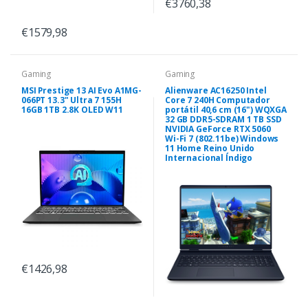
€3760,38
€1579,98
Gaming
Gaming
MSI Prestige 13 AI Evo A1MG-
Alienware AC16250 Intel
066PT 13.3" Ultra 7 155H
Core 7 240H Computador
16GB 1TB 2.8K OLED W11
portátil 40,6 cm (16") WQXGA
32 GB DDR5-SDRAM 1 TB SSD
NVIDIA GeForce RTX 5060
Wi-Fi 7 (802.11be) Windows
11 Home Reino Unido
Internacional Índigo
€1426,98