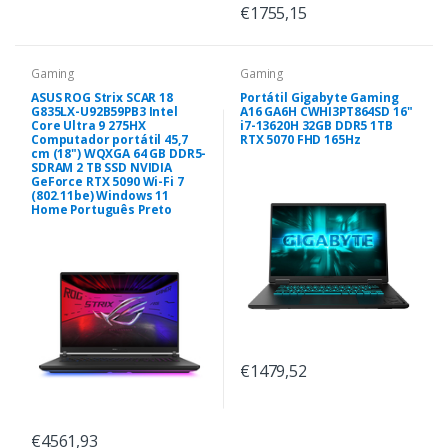
€1755,15
Gaming
Gaming
ASUS ROG Strix SCAR 18
Portátil Gigabyte Gaming
G835LX-U92B59PB3 Intel
A16 GA6H CWHI3PT864SD 16"
Core Ultra 9 275HX
i7-13620H 32GB DDR5 1TB
Computador portátil 45,7
RTX 5070 FHD 165Hz
cm (18") WQXGA 64 GB DDR5-
SDRAM 2 TB SSD NVIDIA
GeForce RTX 5090 Wi-Fi 7
(802.11be) Windows 11
Home Português Preto
€1479,52
€4561,93