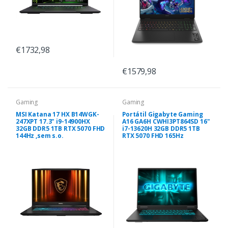
€1732,98
€1579,98
Gaming
Gaming
MSI Katana 17 HX B14WGK-
Portátil Gigabyte Gaming
247XPT 17.3" i9-14900HX
A16 GA6H CWHI3PT864SD 16"
32GB DDR5 1TB RTX 5070 FHD
i7-13620H 32GB DDR5 1TB
144Hz ,sem s.o.
RTX 5070 FHD 165Hz