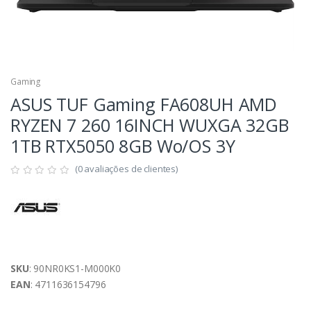
Gaming
ASUS TUF Gaming FA608UH AMD
RYZEN 7 260 16INCH WUXGA 32GB
1TB RTX5050 8GB Wo/OS 3Y
(0 avaliações de clientes)
SKU
: 90NR0KS1-M000K0
EAN
: 4711636154796