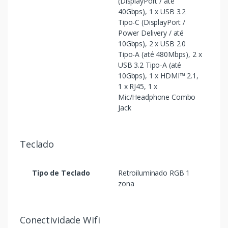
(DisplayPort / até
40Gbps), 1 x USB 3.2
Tipo-C (DisplayPort /
Power Delivery / até
10Gbps), 2 x USB 2.0
Tipo-A (até 480Mbps), 2 x
USB 3.2 Tipo-A (até
10Gbps), 1 x HDMI™ 2.1,
1 x RJ45, 1 x
Mic/Headphone Combo
Jack
Teclado
Tipo de Teclado
Retroiluminado RGB 1
zona
Conectividade Wifi