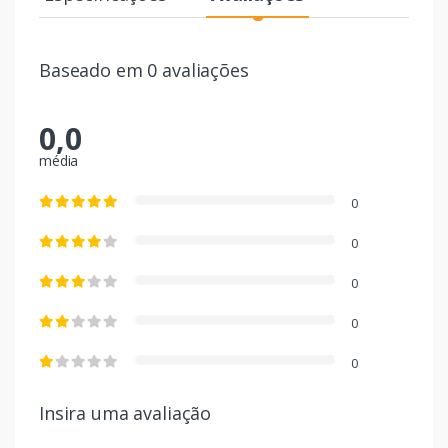
Baseado em 0 avaliações
0,0
média
0
0
0
0
0
Insira uma avaliação