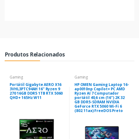
Produtos Relacionados
Gaming
Gaming
Portátil Gigabyte AERO X16
HP OMEN Gaming Laptop 16-
3VHL3PTC94AH 16" Ryzen 9
ap0010np Copilot+ PC AMD
270 16GB DDR5 1TB RTX 5060
Ryzen AI 7 Computador
QHD+ 165Hz W11
portátil 40,6 cm (16") 2K 32
GB DDR5-SDRAM NVIDIA
GeForce RTX 5060 Wi-Fi 6
(802.11ax) FreeDOS Preto