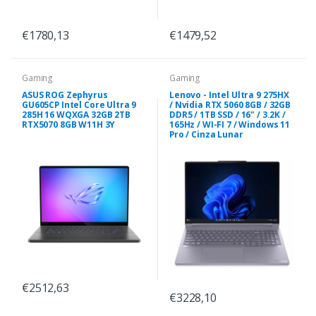
€1780,13
€1479,52
Gaming
Gaming
ASUS ROG Zephyrus
Lenovo - Intel Ultra 9 275HX
GU605CP Intel Core Ultra 9
/ Nvidia RTX 5060 8GB / 32GB
285H 16 WQXGA 32GB 2TB
DDR5 / 1TB SSD / 16" / 3.2K /
RTX5070 8GB W11H 3Y
165Hz / WI-FI 7 / Windows 11
Pro / Cinza Lunar
€2512,63
€3228,10