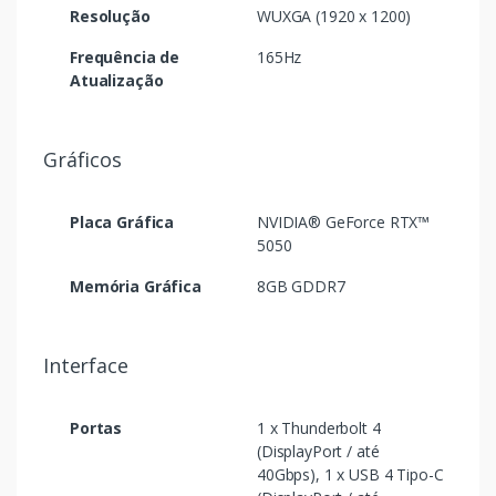
Resolução
WUXGA (1920 x 1200)
Frequência de
165Hz
Atualização
Gráficos
Placa Gráfica
NVIDIA® GeForce RTX™
5050
Memória Gráfica
8GB GDDR7
Interface
Portas
1 x Thunderbolt 4
(DisplayPort / até
40Gbps), 1 x USB 4 Tipo-C