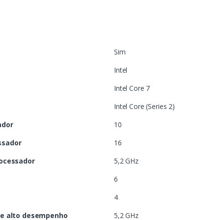
Sim
Intel
Intel Core 7
Intel Core (Series 2)
ador
10
ssador
16
rocessador
5,2 GHz
6
4
de alto desempenho
5,2 GHz