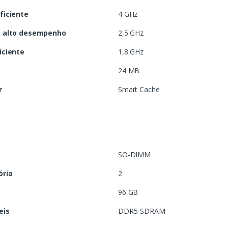
ficiente
4 GHz
e alto desempenho
2,5 GHz
iciente
1,8 GHz
24 MB
r
Smart Cache
a
SO-DIMM
ória
2
96 GB
eis
DDR5-SDRAM