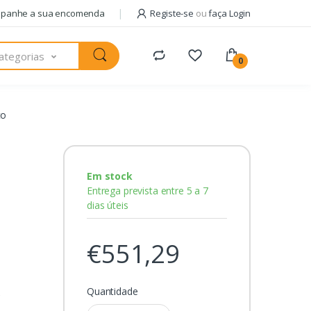
panhe a sua encomenda
Registe-se
ou
faça Login
ategorias
0
to
Em stock
Entrega prevista entre 5 a 7
dias úteis
€551,29
Quantidade
C