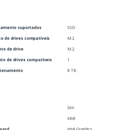
namento suportados
SSD
 de drives compatíveis
M.2
to de drive
M.2
o de drives compatíveis
1
azenamento
8 TB
Sim
Intel
board
Intel Graphics