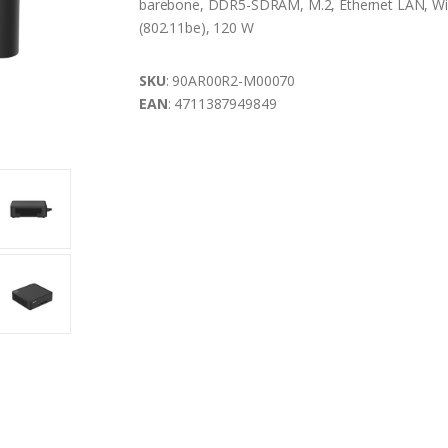
barebone, DDR5-SDRAM, M.2, Ethernet LAN, Wi-
(802.11be), 120 W
SKU
: 90AR00R2-M00070
EAN
: 4711387949849