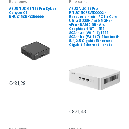
Barebones
Barebones
ASUS NUC GEN15 Pro Cyber
ASUS NUC 15 Pro
Canyon C5
RNUC15CRSV500002 -
RNUC15CRKC500000
Barebone - mini PC 1 x Core
Ultra 5 235H / até 5 GHz -
vPro - RAM 0 GB - Arc
Graphics 140T - IEEE
802.11ax (Wi-Fi 6), IEEE
802.11be (Wi-Fi 7), Bluetooth
5.4, 2.5 Gigabit Ethernet,
Gigabit Ethernet - prata
€481,28
€871,43
Barebones
Mini Pcs