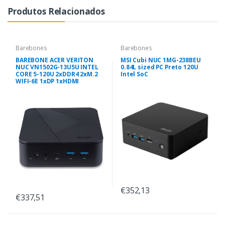
Produtos Relacionados
Barebones
Barebones
BAREBONE ACER VERITON
MSI Cubi NUC 1MG-238BEU
NUC VN1502G-13U5U INTEL
0.84L sized PC Preto 120U
CORE 5-120U 2xDDR4 2xM.2
Intel SoC
WIFI-6E 1xDP 1xHDMI
€352,13
€337,51