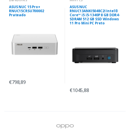
ASUS NUC 15 Pro+
ASUS NUC
RNUC15CRSU700002
RNUC13ANKI5048C2I Intel®
Prateado
Core™ i5 i5-1340P 8 GB DDR4-
SDRAM 512 GB SSD Windows
11 Pro Mini PC Preto
€798,89
€1045,88