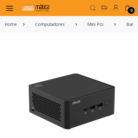
0
Home
Computadores
Mini Pcs
Bare