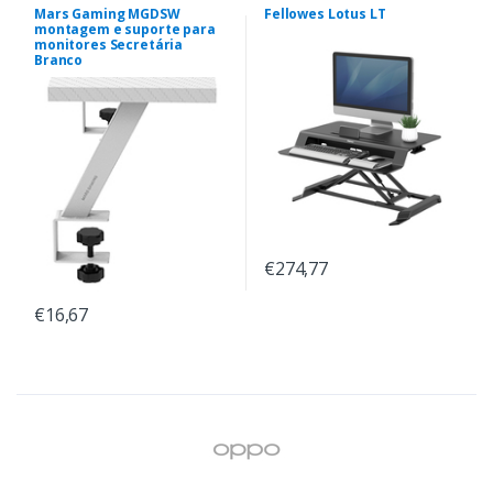
Mars Gaming MGDSW
Fellowes Lotus LT
montagem e suporte para
monitores Secretária
Branco
€274,77
€16,67