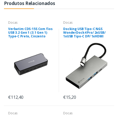
Produtos Relacionados
Docas
Docas
Verbatim CDS-15S Com fios
Docking USB Tipo-C NGS
USB 3.2 Gen 1 (3.1 Gen 1)
WonderDock4 Pro/ 2xUSB/
Type-C Preto, Cinzento
1xUSB Tipo-C DP/ 1xHDMI
€112,40
€15,20
Docas
Docas