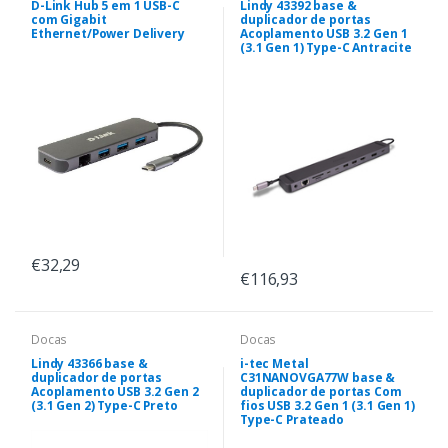
D-Link Hub 5 em 1 USB-C
Lindy 43392 base &
com Gigabit
duplicador de portas
Ethernet/Power Delivery
Acoplamento USB 3.2 Gen 1
(3.1 Gen 1) Type-C Antracite
€32,29
€116,93
Docas
Docas
Lindy 43366 base &
i-tec Metal
duplicador de portas
C31NANOVGA77W base &
Acoplamento USB 3.2 Gen 2
duplicador de portas Com
(3.1 Gen 2) Type-C Preto
fios USB 3.2 Gen 1 (3.1 Gen 1)
Type-C Prateado