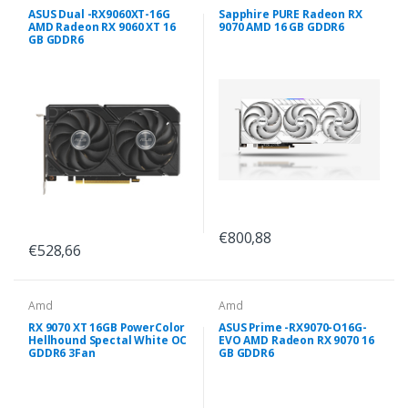
ASUS Dual -RX9060XT-16G
Sapphire PURE Radeon RX
AMD Radeon RX 9060 XT 16
9070 AMD 16 GB GDDR6
GB GDDR6
€800,88
€528,66
Amd
Amd
RX 9070 XT 16GB PowerColor
ASUS Prime -RX9070-O16G-
Hellhound Spectal White OC
EVO AMD Radeon RX 9070 16
GDDR6 3Fan
GB GDDR6