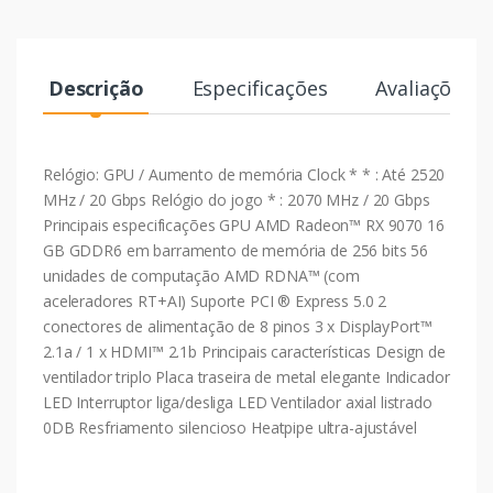
Descrição
Especificações
Avaliações
Relógio: GPU / Aumento de memória Clock * * : Até 2520
MHz / 20 Gbps Relógio do jogo * : 2070 MHz / 20 Gbps
Principais especificações GPU AMD Radeon™ RX 9070 16
GB GDDR6 em barramento de memória de 256 bits 56
unidades de computação AMD RDNA™ (com
aceleradores RT+AI) Suporte PCI ® Express 5.0 2
conectores de alimentação de 8 pinos 3 x DisplayPort™
2.1a / 1 x HDMI™ 2.1b Principais características Design de
ventilador triplo Placa traseira de metal elegante Indicador
LED Interruptor liga/desliga LED Ventilador axial listrado
0DB Resfriamento silencioso Heatpipe ultra-ajustável