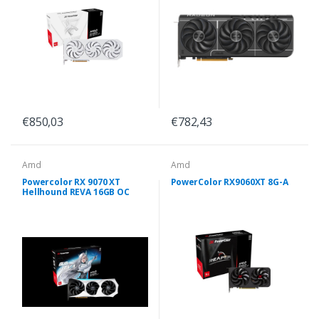
€850,03
€782,43
Amd
Amd
Powercolor RX 9070 XT
PowerColor RX9060XT 8G-A
Hellhound REVA 16GB OC