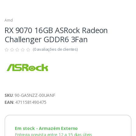
Amd
RX 9070 16GB ASRock Radeon
Challenger GDDR6 3Fan
(0 avaliações de clientes)
SKU
: 90-GA5NZZ-00UANF
EAN
: 4711581490475
Em stock - Armazém Externo
Entrega prevista entre 12 a 15 dias úteis