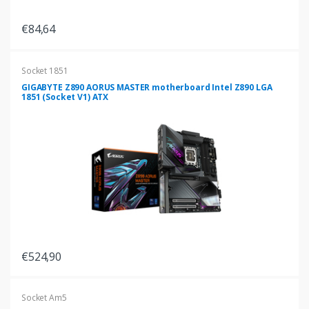
€84,64
Socket 1851
GIGABYTE Z890 AORUS MASTER motherboard Intel Z890 LGA
1851 (Socket V1) ATX
€524,90
Socket Am5