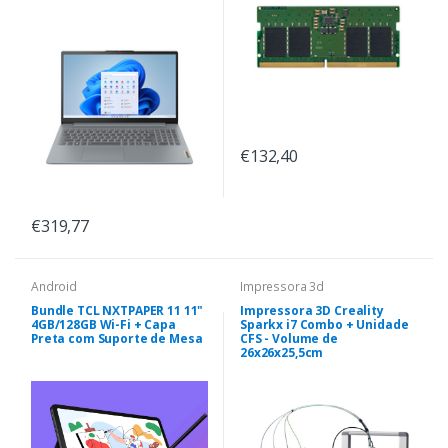
€132,40
€319,77
Android
Impressora 3d
Bundle TCL NXTPAPER 11 11"
Impressora 3D Creality
4GB/128GB Wi-Fi + Capa
Sparkx i7 Combo + Unidade
Preta com Suporte de Mesa
CFS - Volume de
26x26x25,5cm