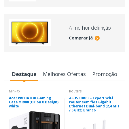
A melhor definição
Comprar já
Destaque
Melhores Ofertas
Promoção
Mini-itx
Routers
Acer PREDATOR Gaming
ASUS EBR63 – Expert WiFi
Case MI900 (Orion X Design)
router sem fios Gigabit
white
Ethernet Dual-band (2,4 GHz
/ 5 GHz) Branco