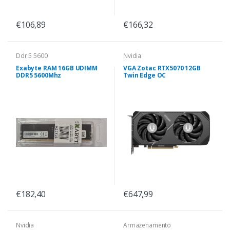
€106,89
€166,32
Ddr 5 5600
Nvidia
Exabyte RAM 16GB UDIMM
VGA Zotac RTX5070 12GB
DDR5 5600Mhz
Twin Edge OC
€182,40
€647,99
Nvidia
Armazenamento