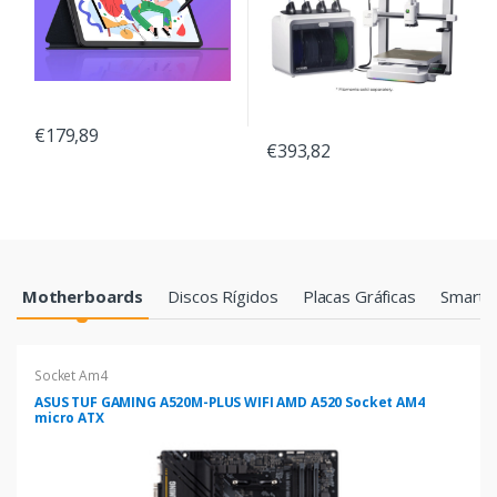
€179,89
€393,82
Products Grid
Motherboards
Discos Rígidos
Placas Gráficas
Smartp
Socket Am4
ASUS TUF GAMING A520M-PLUS WIFI AMD A520 Socket AM4
micro ATX