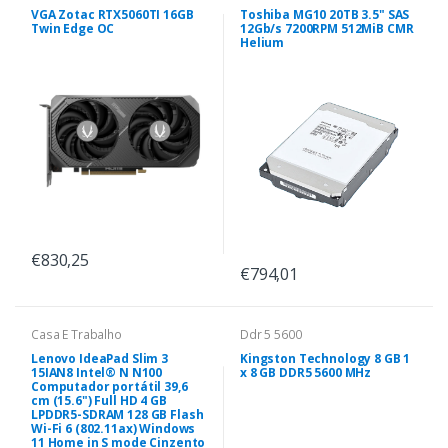
VGA Zotac RTX5060TI 16GB
Toshiba MG10 20TB 3.5" SAS
Twin Edge OC
12Gb/s 7200RPM 512MiB CMR
Helium
€830,25
€794,01
Casa E Trabalho
Ddr 5 5600
Lenovo IdeaPad Slim 3
Kingston Technology 8 GB 1
15IAN8 Intel® N N100
x 8 GB DDR5 5600 MHz
Computador portátil 39,6
cm (15.6") Full HD 4 GB
LPDDR5-SDRAM 128 GB Flash
Wi-Fi 6 (802.11ax) Windows
11 Home in S mode Cinzento