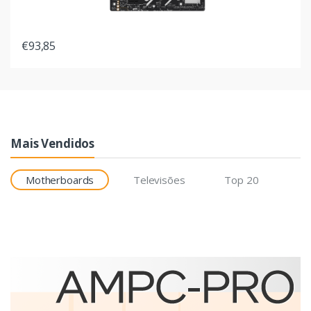
€93,85
Mais Vendidos
Motherboards
Televisões
Top 20
Etiquetas
Brother BCS-1J074102-121
etiqueta para impressão