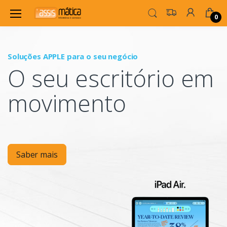
0
Soluções APPLE para o seu negócio
P
O seu escritório em
Mo
movimento
Saber mais