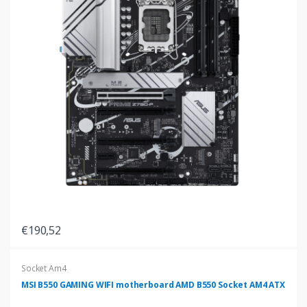
€190,52
Socket Am4
MSI B550 GAMING WIFI motherboard AMD B550 Socket AM4 ATX