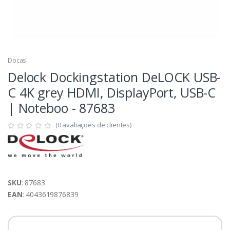
Docas
Delock Dockingstation DeLOCK USB-
C 4K grey HDMI, DisplayPort, USB-C
| Noteboo - 87683
(0 avaliações de clientes)
SKU
: 87683
EAN
: 4043619876839