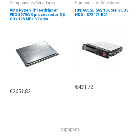
Componentes Servidores
Componentes Servidores
AMD Ryzen Threadripper
HPE 600GB SAS 10K SFF SC DS
PRO 5975WX processador 3,6
HDD - 872477-B21
GHz 128 MB L3 Caixa
€431,72
€2651,82