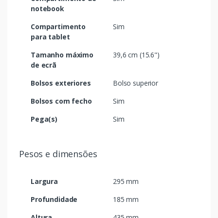
notebook
Compartimento
Sim
para tablet
Tamanho máximo
39,6 cm (15.6")
de ecrã
Bolsos exteriores
Bolso superior
Bolsos com fecho
Sim
Pega(s)
Sim
Pesos e dimensões
Largura
295 mm
Profundidade
185 mm
Altura
435 mm