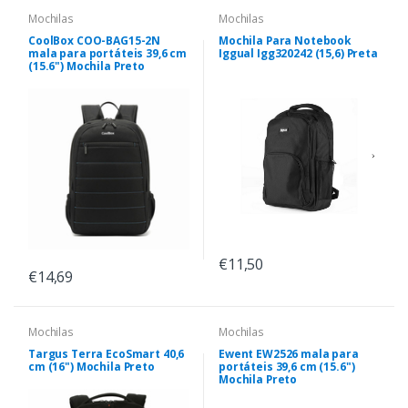
Mochilas
Mochilas
CoolBox COO-BAG15-2N
Mochila Para Notebook
mala para portáteis 39,6 cm
Iggual Igg320242 (15,6) Preta
(15.6") Mochila Preto
€11,50
€14,69
Mochilas
Mochilas
Targus Terra EcoSmart 40,6
Ewent EW2526 mala para
cm (16") Mochila Preto
portáteis 39,6 cm (15.6")
Mochila Preto