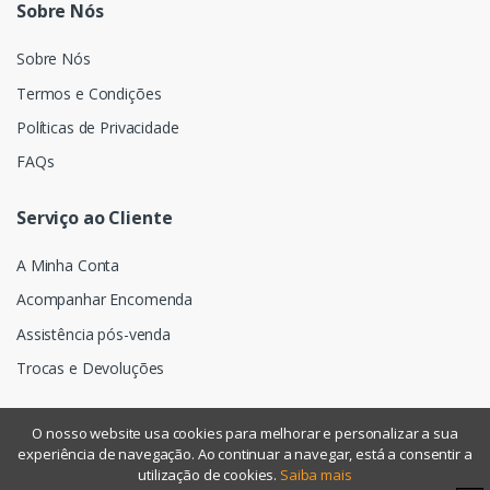
Sobre Nós
Sobre Nós
Termos e Condições
Políticas de Privacidade
FAQs
Serviço ao Cliente
A Minha Conta
Acompanhar Encomenda
Assistência pós-venda
Trocas e Devoluções
O nosso website usa cookies para melhorar e personalizar a sua
experiência de navegação. Ao continuar a navegar, está a consentir a
©
Assismática
- Todos os direitos reservados
utilização de cookies.
Saiba mais