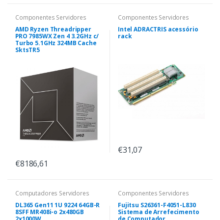
Componentes Servidores
Componentes Servidores
AMD Ryzen Threadripper
Intel ADRACTRIS acessório
PRO 7985WX Zen 4 3.2GHz c/
rack
Turbo 5.1GHz 324MB Cache
SktsTR5
€31,07
€8186,61
Computadores Servidores
Componentes Servidores
DL365 Gen11 1U 9224 64GB-R
Fujitsu S26361-F4051-L830
8SFF MR408i-o 2x480GB
Sistema de Arrefecimento
2x1000W
de Computador