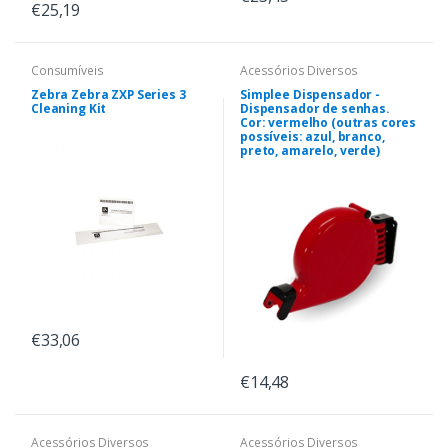
€25,19
Consumíveis
Acessórios Diversos
Zebra Zebra ZXP Series 3
Simplee Dispensador -
Cleaning Kit
Dispensador de senhas.
Cor: vermelho (outras cores
possíveis: azul, branco,
preto, amarelo, verde)
€33,06
€14,48
Acessórios Diversos
Acessórios Diversos