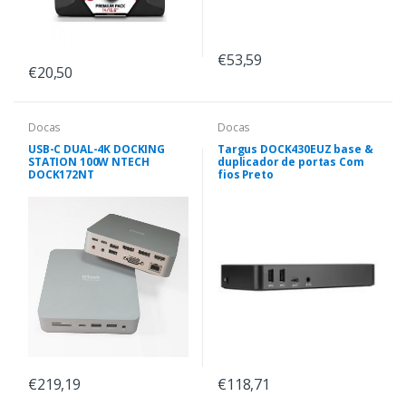
€53,59
€20,50
Docas
Docas
USB-C DUAL-4K DOCKING
Targus DOCK430EUZ base &
STATION 100W NTECH
duplicador de portas Com
DOCK172NT
fios Preto
€219,19
€118,71