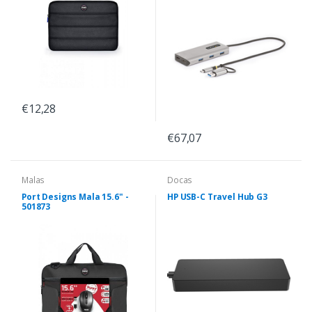
€12,28
€67,07
Malas
Docas
Port Designs Mala 15.6" -
HP USB-C Travel Hub G3
501873