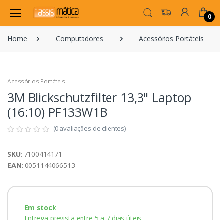
0
Home
Computadores
Acessórios Portáteis
Acessórios Portáteis
3M Blickschutzfilter 13,3" Laptop
(16:10) PF133W1B
(0 avaliações de clientes)
SKU
: 7100414171
EAN
: 0051144066513
Em stock
Entrega prevista entre 5 a 7 dias úteis